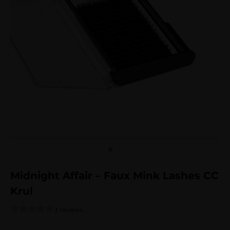
Midnight Affair – Faux Mink Lashes CC
Krul
3 reviews
Gewaardeerd
3
5.00
op 5