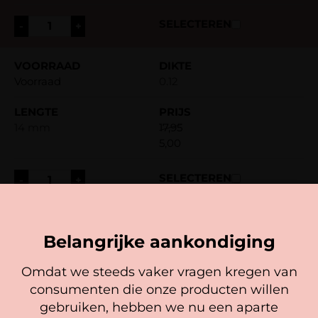
-
+
Voorraad
0.12
14 mm
17,95
5,00
-
+
Voorraad
0.15
Belangrijke aankondiging
Omdat we steeds vaker vragen kregen van
7 mm
17,95
consumenten die onze producten willen
Cookie mededeling
5,00
gebruiken, hebben we nu een aparte