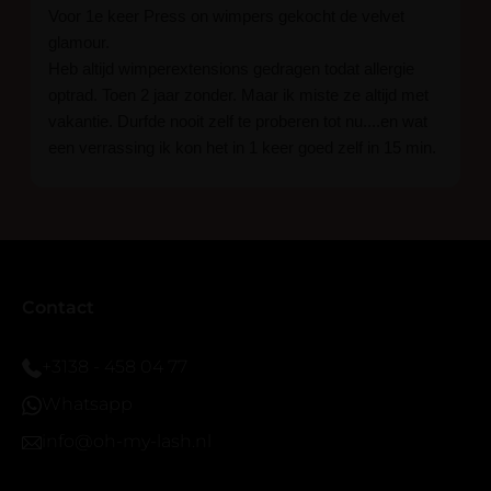
Voor 1e keer Press on wimpers gekocht de velvet
glamour.
Heb altijd wimperextensions gedragen todat allergie
optrad. Toen 2 jaar zonder. Maar ik miste ze altijd met
vakantie. Durfde nooit zelf te proberen tot nu....en wat
een verrassing ik kon het in 1 keer goed zelf in 15 min.
En ik ben verkocht haha... Ik ben benieuwd hoe lang ze
blijven zitten tot nu al 5 dg perfect. Ik heb er wel een
seal overgedaan want ik sport veel.
Ik hoop dat er ook een volle wimpers bestaat zonder
eyeliner effect met clear band.
Bij twijfel gewoon doen het is echt makkelijk met
Contact
vergroot spiegel (bijna 60 dus vandaar )En ze zijn
prachtig zacht en geen kunstof nep look op je ogen.
+3138 - 458 04 77
Maar wel mooi volume.
Whatsapp
info@oh-my-lash.nl