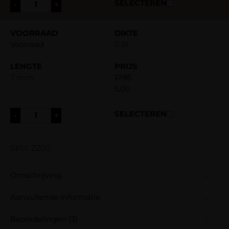
-
+
Voorraad
0.18
7 mm
17,95
5,00
-
+
SKU: 2205
Omschrijving
Aanvullende informatie
Midnight Affair faux mink lashes zijn gemaakt
van een nieuw recent ontwikkeld zeer
Beoordelingen (3)
Dikte
hoogwaardig PBT, en gefabriceerd met de