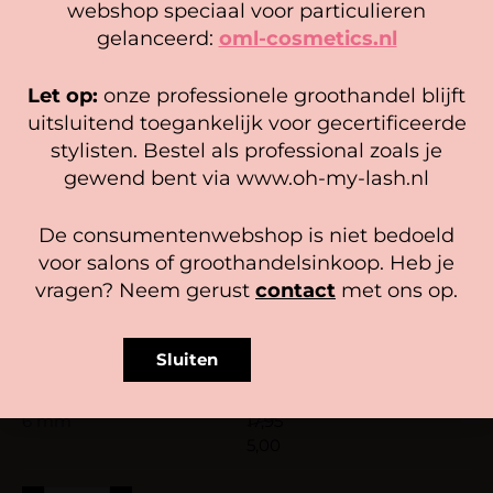
We gebruiken cookies om ervoor te zorgen dat onze
webshop speciaal voor particulieren
-
+
website zo soepel mogelijk draait. Als je doorgaat met het
gelanceerd:
oml-cosmetics.nl
gebruiken van de website, gaan we er vanuit dat je
hiermee instemt.
Let op:
onze professionele groothandel blijft
Voorraad
0.15
Beheer diensten
uitsluitend toegankelijk voor gecertificeerde
stylisten. Bestel als professional zoals je
Accepteer
gewend bent via www.oh-my-lash.nl
14 mm
17,95
5,00
Bekijk voorkeuren
De consumentenwebshop is niet bedoeld
Cookiebeleid
Privacy policy
voor salons of groothandelsinkoop. Heb je
-
+
vragen? Neem gerust
contact
met ons op.
Voorraad
0.18
Sluiten
6 mm
17,95
5,00