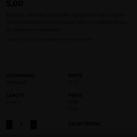
5,00
gebaseerd
op
Midnight Affair faux mink lashes zijn gemaakt van een nieuw
klantbeoordelingen
recent ontwikkeld zeer hoogwaardig PBT, en gefabriceerd met
de allernieuwste technieken.
Let op: 0.15 & 0.18 zijn bedoeld voor one by one
Voorraad
0.03
6 mm
17,95
5,00
-
+