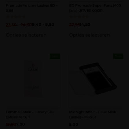
E-mail
*
Premade Volume Lashes 8D –
8D Promade Super Fans (400
0.05
fans) UITVERKOOP!
Gewaardeerd
Gewaardeerd
9,40
-
9,80
14,50
23,50
-
24,50
27,95
5.00
5.00
uit 5
uit 5
Opties selecteren
Opties selecteren
Sale
Sale
Femme Fatale – Luxury Silk
Midnight Affair – Faux Mink
Lahses M Curl
Lashes – M Krul
7,80
19,50
5,00