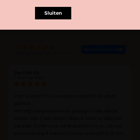
Sluiten
BLIJE KLANTEN
4.9
beoordeel ons op
Gebaseerd op 113 recensies
Jan Dirk Os
4 weken geleden
Voor 1e keer Press on wimpers gekocht de velvet
glamour.
Heb altijd wimperextensions gedragen todat allergie
optrad. Toen 2 jaar zonder. Maar ik miste ze altijd met
vakantie. Durfde nooit zelf te proberen tot nu....en wat
een verrassing ik kon het in 1 keer goed zelf in 15 min.