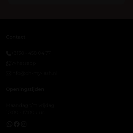
En ik ben verkocht haha... Ik ben benieuwd hoe lang ze
blijven zitten tot nu al 5 dg perfect. Ik heb er wel een
seal overgedaan want ik sport veel.
Ik hoop dat er ook een volle wimpers bestaat zonder
eyeliner effect met clear band.
Bij twijfel gewoon doen het is echt makkelijk met
Contact
vergroot spiegel (bijna 60 dus vandaar )En ze zijn
prachtig zacht en geen kunstof nep look op je ogen.
+3138 - 458 04 77
Maar wel mooi volume.
Whatsapp
info@oh-my-lash.nl
Openingstijden
Maandag t/m vrijdag
10:00 - 17:00 uur.