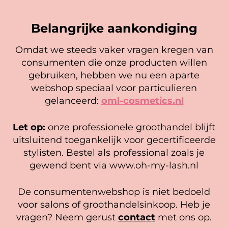
Belangrijke aankondiging
Omdat we steeds vaker vragen kregen van
consumenten die onze producten willen
Cookie mededeling
gebruiken, hebben we nu een aparte
We gebruiken cookies om ervoor te zorgen dat onze
webshop speciaal voor particulieren
website zo soepel mogelijk draait. Als je doorgaat met het
gelanceerd:
oml-cosmetics.nl
gebruiken van de website, gaan we er vanuit dat je
hiermee instemt.
Browtycoon® Slanted/point
BrowTycoon® Browshaper –
Let op:
onze professionele groothandel blijft
Tweezer
lamination FIXER
Beheer diensten
uitsluitend toegankelijk voor gecertificeerde
11,95
18,95
stylisten. Bestel als professional zoals je
Accepteer
In winkelwagen
In winkelwagen
gewend bent via www.oh-my-lash.nl
Bekijk voorkeuren
De consumentenwebshop is niet bedoeld
Cookiebeleid
Privacy policy
voor salons of groothandelsinkoop. Heb je
vragen? Neem gerust
contact
met ons op.