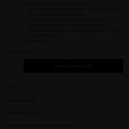
Verbeterde Browtycoon shampoo
Deze verbeterde variant is milder voor de haren met
meer verzorgende bestandsdelen
Voor het schoonmaken van de wenkbrauwen
Door het gebruik van een shampoo, openen de
haarschubben waardoor de verf beter tot in de haar
kan doordringen
Inhoud; 30ML
Op voorraad
In winkelwagen
SKU: 2276
Omschrijving
Verbeterde Browtycoon shampoo
Beoordelingen (0)
Deze verbeterde variant is milder voor
de haren met meer verzorgende
Verzend- en retourvoorwaarden
Er zijn nog geen beoordelingen.