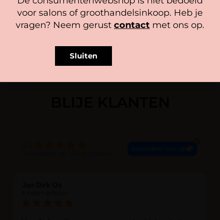
De consumentenwebshop is niet bedoeld
In winkelwagen
Cookiebeleid
Privacy policy
voor salons of groothandelsinkoop. Heb je
vragen? Neem gerust
contact
met ons op.
Sluiten
BLIJE KLANTEN
4.9
beoordeel ons op
Gebaseerd op 113 recensies
Jan Dirk Os
4 weken geleden