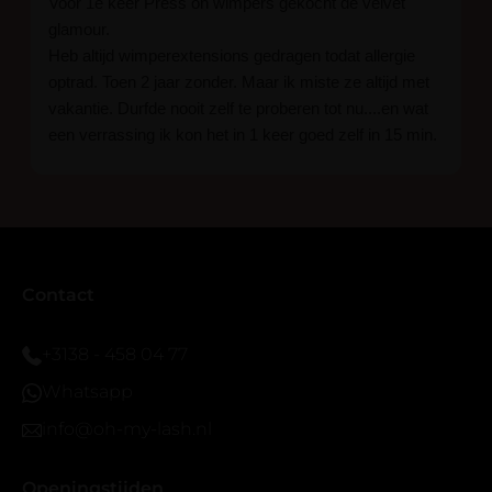
Voor 1e keer Press on wimpers gekocht de velvet
glamour.
Heb altijd wimperextensions gedragen todat allergie
optrad. Toen 2 jaar zonder. Maar ik miste ze altijd met
vakantie. Durfde nooit zelf te proberen tot nu....en wat
een verrassing ik kon het in 1 keer goed zelf in 15 min.
En ik ben verkocht haha... Ik ben benieuwd hoe lang ze
blijven zitten tot nu al 5 dg perfect. Ik heb er wel een
seal overgedaan want ik sport veel.
Ik hoop dat er ook een volle wimpers bestaat zonder
eyeliner effect met clear band.
Bij twijfel gewoon doen het is echt makkelijk met
Contact
vergroot spiegel (bijna 60 dus vandaar )En ze zijn
prachtig zacht en geen kunstof nep look op je ogen.
+3138 - 458 04 77
Maar wel mooi volume.
Whatsapp
info@oh-my-lash.nl
Openingstijden