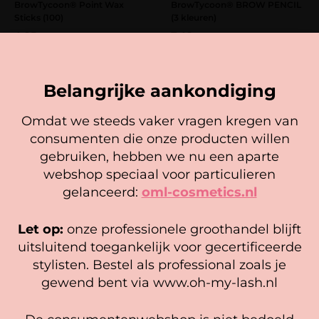
BrowTycoon® Point Wax
BrowTycoon® BROW PENCIL
Sticks (100)
(3 kleuren)
4,95
7,49
In winkelwagen
Opties selecteren
Belangrijke aankondiging
Omdat we steeds vaker vragen kregen van
consumenten die onze producten willen
Cookie mededeling
gebruiken, hebben we nu een aparte
We gebruiken cookies om ervoor te zorgen dat onze
webshop speciaal voor particulieren
website zo soepel mogelijk draait. Als je doorgaat met het
gelanceerd:
oml-cosmetics.nl
gebruiken van de website, gaan we er vanuit dat je
hiermee instemt.
Let op:
onze professionele groothandel blijft
Beheer diensten
uitsluitend toegankelijk voor gecertificeerde
Browtycoon – Queens
BrowTycoon BrowShaper
stylisten. Bestel als professional zoals je
Afterwax Oil Menthol
(Browlamination) KIT
Accepteer
gewend bent via www.oh-my-lash.nl
12,95
Gewaardeerd
75,00
Bekijk voorkeuren
5.00
In winkelwagen
uit 5