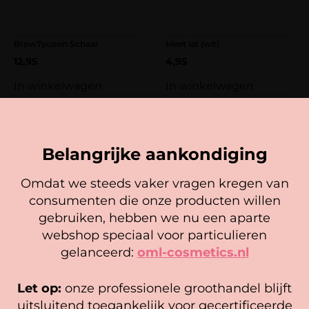
BrowTycoon Schaar
Meet lat (wit)
12,95
4,95
In winkelwagen
In winkelwagen
Belangrijke aankondiging
Omdat we steeds vaker vragen kregen van
consumenten die onze producten willen
Cookie mededeling
gebruiken, hebben we nu een aparte
We gebruiken cookies om ervoor te zorgen dat onze
webshop speciaal voor particulieren
website zo soepel mogelijk draait. Als je doorgaat met het
gelanceerd:
oml-cosmetics.nl
gebruiken van de website, gaan we er vanuit dat je
BrowTycoon® POINT Tweezer
hiermee instemt.
Let op:
onze professionele groothandel blijft
9,95
Beheer diensten
uitsluitend toegankelijk voor gecertificeerde