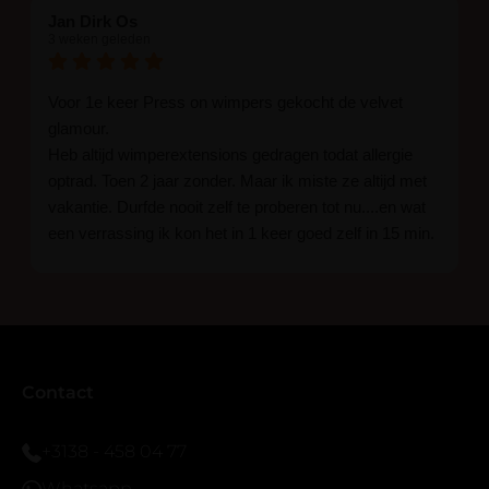
Jan Dirk Os
3 weken geleden
Voor 1e keer Press on wimpers gekocht de velvet
glamour.
Heb altijd wimperextensions gedragen todat allergie
optrad. Toen 2 jaar zonder. Maar ik miste ze altijd met
vakantie. Durfde nooit zelf te proberen tot nu....en wat
een verrassing ik kon het in 1 keer goed zelf in 15 min.
En ik ben verkocht haha... Ik ben benieuwd hoe lang ze
blijven zitten tot nu al 5 dg perfect. Ik heb er wel een
seal overgedaan want ik sport veel.
Ik hoop dat er ook een volle wimpers bestaat zonder
eyeliner effect met clear band.
Bij twijfel gewoon doen het is echt makkelijk met
Contact
vergroot spiegel (bijna 60 dus vandaar )En ze zijn
prachtig zacht en geen kunstof nep look op je ogen.
+3138 - 458 04 77
Maar wel mooi volume.
Whatsapp