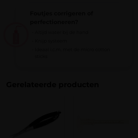
verstuurd.
Verzending naar België is gratis bij
Foutjes corrigeren of
Je beoordeling
*
bestellingen vanaf € 100,-.
perfectioneren?
Verzending binnen Nederland is altijd gratis
Altijd water bij de hand
bij bestellingen vanaf €50,-.
Knijp systeem
Bij een bestelbedrag onder de € 100,- worden
Ideaal i.c.m. met de micro cotton
Naam
*
verzendkosten van € 8,95 in rekening
sticks
gebracht.
E-mail
*
Gerelateerde producten