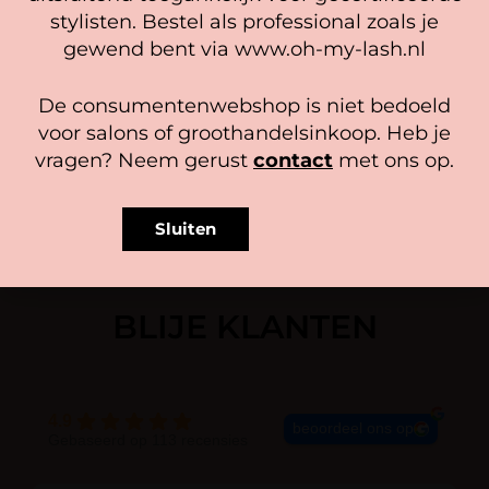
Lees verder
stylisten. Bestel als professional zoals je
Accepteer
BrowTycoon Scrub
gewend bent via www.oh-my-lash.nl
12,95
Bekijk voorkeuren
De consumentenwebshop is niet bedoeld
In winkelwagen
Cookiebeleid
Privacy policy
voor salons of groothandelsinkoop. Heb je
vragen? Neem gerust
contact
met ons op.
Sluiten
BLIJE KLANTEN
4.9
beoordeel ons op
Gebaseerd op 113 recensies