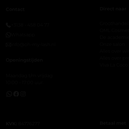
er wel een 
Direct naar
veel.
Contact
Ik hoop dat
bestaat zon
Groothandel
+3138 - 458 04 77
band.
OML Cosmeti
Whatsapp
Bij twijfel 
De academi
makkelijk m
Onze salon
info@oh-my-lash.nl
dus vandaar
Alles over w
geen kunsto
Alles over 
Openingstijden
wel mooi v
Viva La Coco
Maandag t/m vrijdag
10:00 - 17:00 uur.
Betaal met
KVK:
84776277