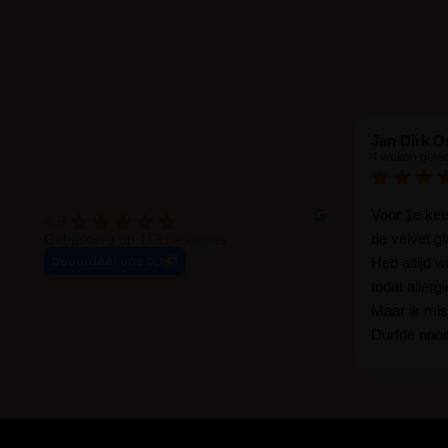
Jan Dirk O
4 weken gele
Voor 1e ke
4.9
de velvet g
Gebaseerd op 113 recensies
beoordeel ons op
Heb altijd 
todat allerg
Maar ik mist
Durfde nooit
wat een ver
goed zelf i
haha... Ik 
blijven zitte