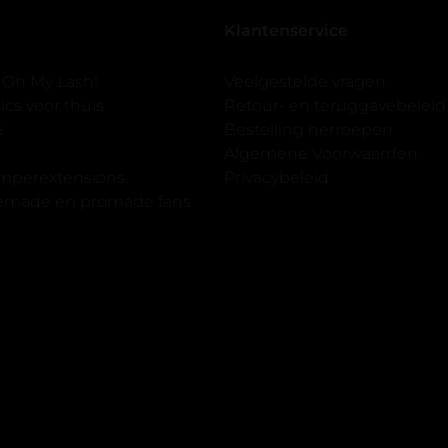
seal overgedaan want ik sport
Klantenservice
 er ook een volle wimpers
der eyeliner effect met clear
 Oh My Lash!
Veelgestelde vragen
cs voor thuis
Retour- en teruggavebeleid
gewoon doen het is echt
e
Bestelling herroepen
et vergroot spiegel (bijna 60
Algemene Voorwaarden
 )En ze zijn prachtig zacht en
imperextensions
Privacybeleid
f nep look op je ogen. Maar
premade en promade fans
olume.