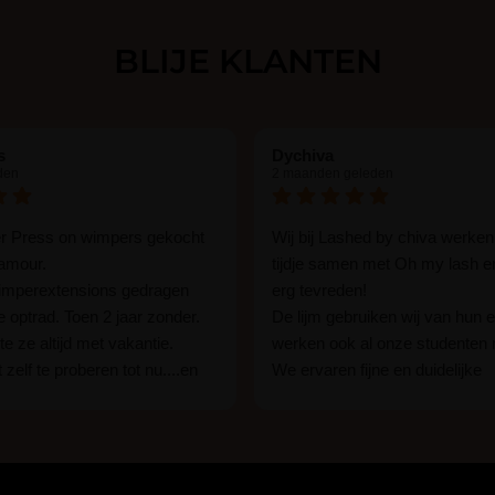
dikte 0.07
L curl
BLIJE KLANTEN
ultra black
s
Dychiva
den
2 maanden geleden
er Press on wimpers gekocht
Wij bij Lashed by chiva werken
lamour.
tijdje samen met Oh my lash e
wimperextensions gedragen
erg tevreden!
ie optrad. Toen 2 jaar zonder.
De lijm gebruiken wij van hun e
e ze altijd met vakantie.
werken ook al onze studenten
 zelf te proberen tot nu....en
We ervaren fijne en duidelijke
rassing ik kon het in 1 keer
communicatie als er vragen zij
n 15 min. En ik ben verkocht
Wij raden hun lijm iedereen aan
ben benieuwd hoe lang ze
een beginner of een ervaren w
n tot nu al 5 dg perfect. Ik heb
styliste bent.