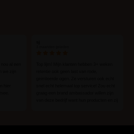
sj
3 maanden geleden
 nou al een
Top lijm! Mijn klanten hebben 3+ weken
n we zijn
retentie ook geen last van rode,
geirriteerde ogen. Ze versturen ook echt
n hier
snel echt helemaal top service! Zou echt
 mee.
graag een brand ambassador willen zijn
van deze bedrijf want hun producten en zij
n.
zijn ge-wel-dig!
 of je nou
imper