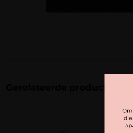
Gerelateerde producten
Omd
die
ap