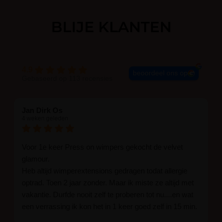
BLIJE KLANTEN
4.9
beoordeel ons op
Gebaseerd op 113 recensies
Jan Dirk Os
4 weken geleden
Voor 1e keer Press on wimpers gekocht de velvet
glamour.
Heb altijd wimperextensions gedragen todat allergie
optrad. Toen 2 jaar zonder. Maar ik miste ze altijd met
vakantie. Durfde nooit zelf te proberen tot nu....en wat
een verrassing ik kon het in 1 keer goed zelf in 15 min.
En ik ben verkocht haha... Ik ben benieuwd hoe lang ze