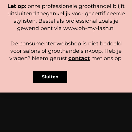
Let op:
onze professionele groothandel blijft
Beheer diensten
uitsluitend toegankelijk voor gecertificeerde
stylisten. Bestel als professional zoals je
Accepteer
gewend bent via www.oh-my-lash.nl
Bekijk voorkeuren
De consumentenwebshop is niet bedoeld
Cookiebeleid
Privacy policy
voor salons of groothandelsinkoop. Heb je
vragen? Neem gerust
contact
met ons op.
Luchtpompje
Hydro Gel Eye Patches (10
paar)
3,75
In winkelwagen
Gewaardeerd
Sluiten
6,95
5.00
uit 5
In winkelwagen