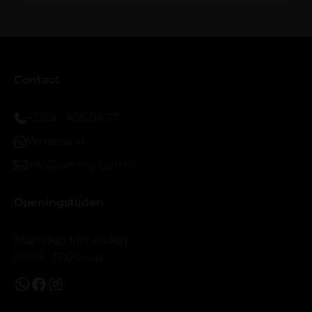
blijven zitten tot nu al 5 dg perfect. Ik heb er wel een
seal overgedaan want ik sport veel.
Ik hoop dat er ook een volle wimpers bestaat zonder
eyeliner effect met clear band.
Bij twijfel gewoon doen het is echt makkelijk met
Contact
vergroot spiegel (bijna 60 dus vandaar )En ze zijn
prachtig zacht en geen kunstof nep look op je ogen.
+3138 - 458 04 77
Maar wel mooi volume.
Whatsapp
info@oh-my-lash.nl
Openingstijden
Maandag t/m vrijdag
10:00 - 17:00 uur.