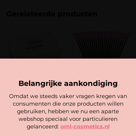
Gerelateerde producten
Belangrijke aankondiging
Wimperlijm
Mascara Borsteltjes Silicone (25
Reiningingsdoekjes (wit en
stuks)
Omdat we steeds vaker vragen kregen van
roze)
3,95
consumenten die onze producten willen
5,95
Cookie mededeling
In winkelwagen
gebruiken, hebben we nu een aparte
Opties selecteren
We gebruiken cookies om ervoor te zorgen dat onze
webshop speciaal voor particulieren
website zo soepel mogelijk draait. Als je doorgaat met het
gelanceerd:
oml-cosmetics.nl
gebruiken van de website, gaan we er vanuit dat je
hiermee instemt.