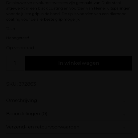
De nieuwe serie volume tweezers zijn gemaakt van Duits staal,
afgewerkt in een black coating en voorzien van kleiner uitsparingen
voor de juiste grip in de hand. De tip is voorzien van een diamond
coating voor de allerbeste grip mogelijk.
12 cm
Handgetest!
Op voorraad
In winkelwagen
SKU: 372863
Omschrijving
Beoordelingen (0)
Volume Tweezer met een 45° gebogen tip
van 6mm.
Verzend- en retourvoorwaarden
Er zijn nog geen beoordelingen.
De nieuwe serie volume tweezers zijn
Wees de eerste om “Lost with You – Diamond