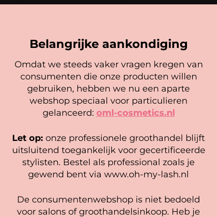
uit 5
uit 5
Opties selecteren
In winkelwagen
Belangrijke aankondiging
Omdat we steeds vaker vragen kregen van
consumenten die onze producten willen
Cookie mededeling
gebruiken, hebben we nu een aparte
We gebruiken cookies om ervoor te zorgen dat onze
webshop speciaal voor particulieren
website zo soepel mogelijk draait. Als je doorgaat met het
gelanceerd:
oml-cosmetics.nl
gebruiken van de website, gaan we er vanuit dat je
hiermee instemt.
Let op:
onze professionele groothandel blijft
Foam Tape
Luxe Lash Holder roze/wit
Beheer diensten
uitsluitend toegankelijk voor gecertificeerde
13,50
stylisten. Bestel als professional zoals je
Gewaardeerd
Accepteer
4,75
5.00
In winkelwagen
gewend bent via www.oh-my-lash.nl
uit 5
In winkelwagen
Bekijk voorkeuren
De consumentenwebshop is niet bedoeld
Cookiebeleid
Privacy policy
voor salons of groothandelsinkoop. Heb je