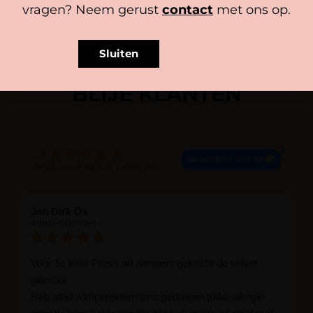
vragen? Neem gerust
contact
met ons op.
Sluiten
BLIJE KLANTEN
4.9
beoordeel ons op
Gebaseerd op 113 recensies
Jan Dirk Os
4 weken geleden
Voor 1e keer Press on wimpers gekocht de velvet
glamour.
Heb altijd wimperextensions gedragen todat allergie