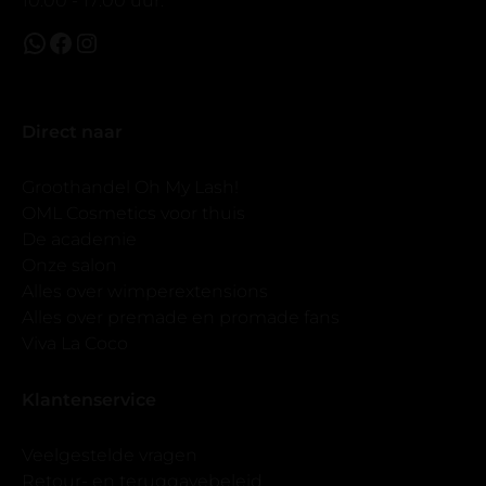
10:00 - 17:00 uur.
Direct naar
Groothandel Oh My Lash!
OML Cosmetics voor thuis
De academie
Onze salon
Alles over wimperextensions
Alles over premade en promade fans
Viva La Coco
Klantenservice
Veelgestelde vragen
Retour- en teruggavebeleid