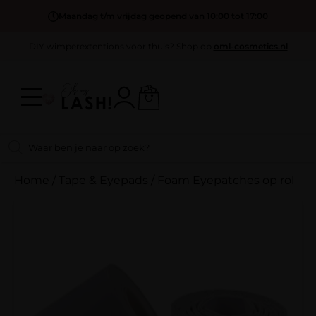
Maandag t/m vrijdag geopend van 10:00 tot 17:00
DIY wimperextentions voor thuis? Shop op
oml-cosmetics.nl
Home
/
Tape & Eyepads
/
Foam Eyepatches op rol