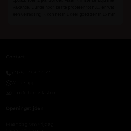
optrad. Toen 2 jaar zonder. Maar ik miste ze altijd met
vakantie. Durfde nooit zelf te proberen tot nu....en wat
een verrassing ik kon het in 1 keer goed zelf in 15 min.
En ik ben verkocht haha... Ik ben benieuwd hoe lang ze
blijven zitten tot nu al 5 dg perfect. Ik heb er wel een
seal overgedaan want ik sport veel.
Ik hoop dat er ook een volle wimpers bestaat zonder
eyeliner effect met clear band.
Bij twijfel gewoon doen het is echt makkelijk met
Contact
vergroot spiegel (bijna 60 dus vandaar )En ze zijn
prachtig zacht en geen kunstof nep look op je ogen.
+3138 - 458 04 77
Maar wel mooi volume.
Whatsapp
info@oh-my-lash.nl
Openingstijden
Maandag t/m vrijdag