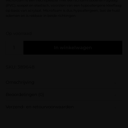
Microfoam is een hechtpleister met een schuimrubberen ruglaag
(PVC), soepel en elastisch, voorzien van een hypoallergene kleeflaag
op basis van acrylaat. Microfoam is dus hypoallergeen, laat de huid
ademen en is rekbaar in beide richtingen.
Op voorraad
In winkelwagen
SKU: 389648
Omschrijving
Beoordelingen (0)
Een rol met 110 stuks foam eyepads. Deze
pads zijn al voor je op maat gemaakt en
Verzend- en retourvoorwaarden
blijven goed zitten tijdens de behandeling.
Er zijn nog geen beoordelingen.
Wees de eerste om “Foam Eyepatches op rol”
Samen met PostNL zorgen wij ervoor dat je
Microfoam is een hechtpleister met een
te beoordelen
pakket wordt geleverd op het door jou
schuimrubberen ruglaag (PVC), soepel en