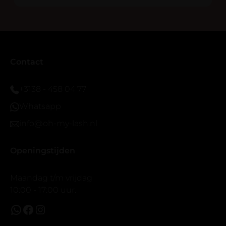
En ik ben verkocht haha... Ik ben benieuwd hoe lang ze
blijven zitten tot nu al 5 dg perfect. Ik heb er wel een
seal overgedaan want ik sport veel.
Ik hoop dat er ook een volle wimpers bestaat zonder
eyeliner effect met clear band.
Bij twijfel gewoon doen het is echt makkelijk met
Contact
vergroot spiegel (bijna 60 dus vandaar )En ze zijn
prachtig zacht en geen kunstof nep look op je ogen.
+3138 - 458 04 77
Maar wel mooi volume.
Whatsapp
info@oh-my-lash.nl
Openingstijden
Maandag t/m vrijdag
10:00 - 17:00 uur.