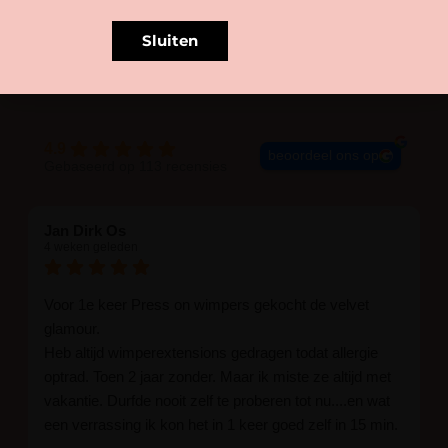
Sluiten
BLIJE KLANTEN
4.9
beoordeel ons op
Gebaseerd op 113 recensies
Jan Dirk Os
4 weken geleden
Voor 1e keer Press on wimpers gekocht de velvet
glamour.
Heb altijd wimperextensions gedragen todat allergie
optrad. Toen 2 jaar zonder. Maar ik miste ze altijd met
vakantie. Durfde nooit zelf te proberen tot nu....en wat
een verrassing ik kon het in 1 keer goed zelf in 15 min.