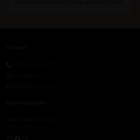
een verrassing ik kon het in 1 keer goed zelf in 15 min.
En ik ben verkocht haha... Ik ben benieuwd hoe lang ze
blijven zitten tot nu al 5 dg perfect. Ik heb er wel een
seal overgedaan want ik sport veel.
Ik hoop dat er ook een volle wimpers bestaat zonder
eyeliner effect met clear band.
Bij twijfel gewoon doen het is echt makkelijk met
Contact
vergroot spiegel (bijna 60 dus vandaar )En ze zijn
prachtig zacht en geen kunstof nep look op je ogen.
+3138 - 458 04 77
Maar wel mooi volume.
Whatsapp
info@oh-my-lash.nl
Openingstijden
Maandag t/m vrijdag
10:00 - 17:00 uur.