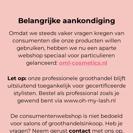
Je beoordeling
*
Belangrijke aankondiging
Omdat we steeds vaker vragen kregen van
consumenten die onze producten willen
Cookie mededeling
gebruiken, hebben we nu een aparte
Naam
*
We gebruiken cookies om ervoor te zorgen dat onze
webshop speciaal voor particulieren
website zo soepel mogelijk draait. Als je doorgaat met het
gelanceerd:
oml-cosmetics.nl
gebruiken van de website, gaan we er vanuit dat je
E-mail
*
Wimperlijm
hiermee instemt.
Reiningingsdoekjes (wit en
3M Transpore Tape
Let op:
onze professionele groothandel blijft
roze)
Beheer diensten
uitsluitend toegankelijk voor gecertificeerde
5,95
Gewaardeerd
3,25
5.00
stylisten. Bestel als professional zoals je
Accepteer
uit 5
Opties selecteren
gewend bent via www.oh-my-lash.nl
In winkelwagen
Bekijk voorkeuren
De consumentenwebshop is niet bedoeld
Cookiebeleid
Privacy policy
voor salons of groothandelsinkoop. Heb je
vragen? Neem gerust
contact
met ons op.