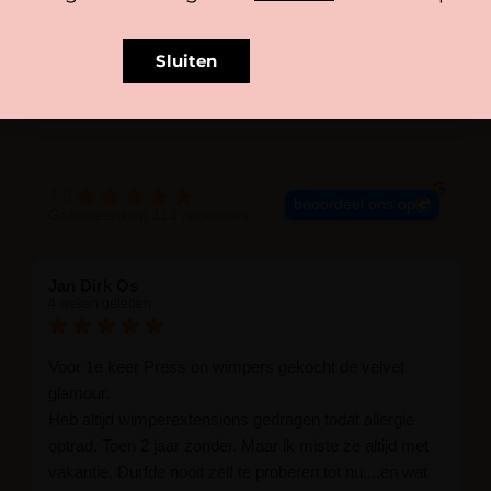
Sluiten
BLIJE KLANTEN
4.9
beoordeel ons op
Gebaseerd op 113 recensies
Jan Dirk Os
4 weken geleden
Voor 1e keer Press on wimpers gekocht de velvet
glamour.
Heb altijd wimperextensions gedragen todat allergie
optrad. Toen 2 jaar zonder. Maar ik miste ze altijd met
vakantie. Durfde nooit zelf te proberen tot nu....en wat