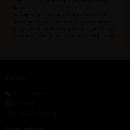
Voor 1e keer Press on wimpers gekocht de velvet
glamour.
Heb altijd wimperextensions gedragen todat allergie
optrad. Toen 2 jaar zonder. Maar ik miste ze altijd met
vakantie. Durfde nooit zelf te proberen tot nu....en wat
een verrassing ik kon het in 1 keer goed zelf in 15 min.
En ik ben verkocht haha... Ik ben benieuwd hoe lang ze
blijven zitten tot nu al 5 dg perfect. Ik heb er wel een
seal overgedaan want ik sport veel.
Ik hoop dat er ook een volle wimpers bestaat zonder
eyeliner effect met clear band.
Bij twijfel gewoon doen het is echt makkelijk met
Contact
vergroot spiegel (bijna 60 dus vandaar )En ze zijn
prachtig zacht en geen kunstof nep look op je ogen.
+3138 - 458 04 77
Maar wel mooi volume.
Whatsapp
info@oh-my-lash.nl
Openingstijden