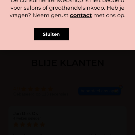
De consumentenwebshop is niet bedoeld
In winkelwagen
In winkelwagen
Cookiebeleid
Privacy policy
voor salons of groothandelsinkoop. Heb je
vragen? Neem gerust
contact
met ons op.
Sluiten
BLIJE KLANTEN
4.9
beoordeel ons op
Gebaseerd op 113 recensies
Jan Dirk Os
4 weken geleden