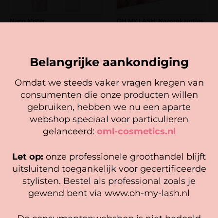
Nano Mister
OH MY LASH! Nazorgkaartjes
(25 stuks)
Gewaardeerd
4,95
27,95
5.00
Naam
*
uit 5
In winkelwagen
Belangrijke aankondiging
Opties selecteren
Omdat we steeds vaker vragen kregen van
E-mail
*
consumenten die onze producten willen
Cookie mededeling
gebruiken, hebben we nu een aparte
We gebruiken cookies om ervoor te zorgen dat onze
webshop speciaal voor particulieren
website zo soepel mogelijk draait. Als je doorgaat met het
gelanceerd:
oml-cosmetics.nl
gebruiken van de website, gaan we er vanuit dat je
hiermee instemt.
Let op:
onze professionele groothandel blijft
Beheer diensten
uitsluitend toegankelijk voor gecertificeerde
stylisten. Bestel als professional zoals je
Accepteer
gewend bent via www.oh-my-lash.nl
Luxe Lash Holder roze/wit
Strong transpore tape
13,50
2,75
Bekijk voorkeuren