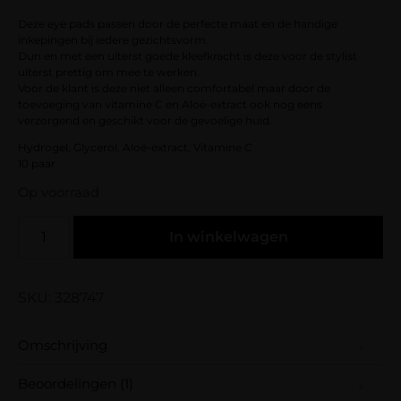
klantbeoordeling
Deze eye pads passen door de perfecte maat en de handige
inkepingen bij iedere gezichtsvorm.
Dun en met een uiterst goede kleefkracht is deze voor de stylist
uiterst prettig om mee te werken.
Voor de klant is deze niet alleen comfortabel maar door de
toevoeging van vitamine C en Aloë-extract ook nog eens
verzorgend en geschikt voor de gevoelige huid.
Hydrogel, Glycerol, Aloë-extract, Vitamine C
10 paar
Op voorraad
In winkelwagen
SKU: 328747
Omschrijving
Deze eye pads passen door de perfecte maat en
Beoordelingen (1)
de handige inkepingen bij iedere gezichtsvorm.