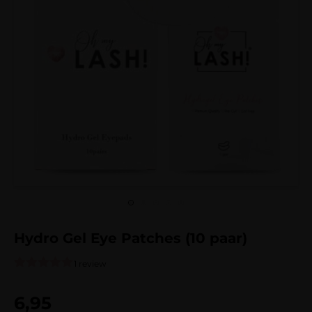
Hydro Gel Eye Patches (10 paar)
1 review
Gewaardeerd
1
5.00
op 5
6,95
gebaseerd
op