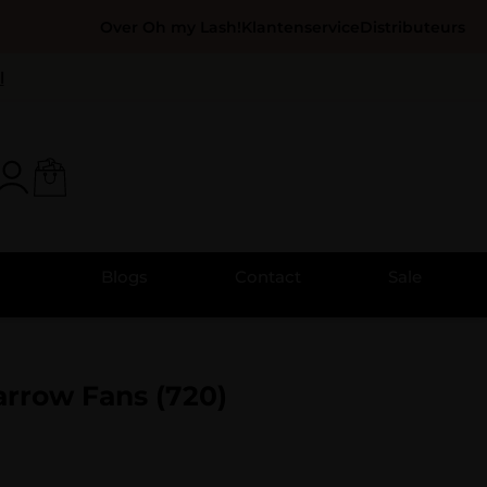
Over Oh my Lash!
Klantenservice
Distributeurs
l
Blogs
Contact
Sale
rrow Fans (720)