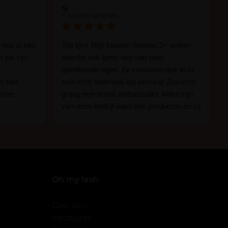
sj
3 maanden geleden
 nou al een
Top lijm! Mijn klanten hebben 3+ weken
n we zijn
retentie ook geen last van rode,
geirriteerde ogen. Ze versturen ook echt
n hier
snel echt helemaal top service! Zou echt
 mee.
graag een brand ambassador willen zijn
van deze bedrijf want hun producten en zij
n.
zijn ge-wel-dig!
 of je nou
imper
Oh my lash
Over ons
Vacatures