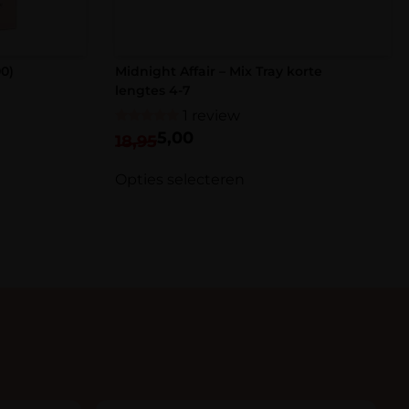
en doosje
0)
Midnight Affair – Mix Tray korte
n CC en D krul
lengtes 4-7
 mix 7-14, 7-9, 14-15 en single maten 10 t/m 13
1 review
Gewaardeerd
5,00
18,95
5.00
uit 5
Opties selecteren