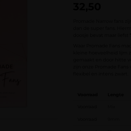
5.00
op 5
32,50
gebaseerd
op
klantbeoordelingen
Promade Narrow fans zijn
dan de super fans. Hierm
doosje bevat maar liefst
Waar Promade Fans mach
kleine hoeveelheid lijm
gemaakt en door hitte v
zijn onze Promade Fans v
flexibel en intens zwart.
Voorraad
Lengte
Voorraad
Mix
Voorraad
9mm