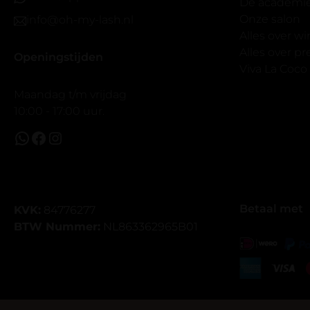
Bij twijfel 
De academi
makkelijk m
Onze salon
info@oh-my-lash.nl
dus vandaar
Alles over w
geen kunsto
Alles over 
Openingstijden
wel mooi v
Viva La Coco
Maandag t/m vrijdag
10:00 - 17:00 uur.
Betaal met
KVK:
84776277
BTW Nummer:
NL863362965B01