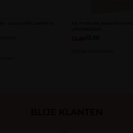
met
*
hand made
720 fans
in e
Je waardering
*
dikte 0.05
 – Luxury Silk Lashes D-
4D Promade Super Fans (40
verkrijgbaar i
UITVERKOOP!
beschikbaar in
Je beoordeling
*
12,50
reviews
23,95
Opties selecteren
cteren
Naam
*
E-mail
*
BLIJE KLANTEN