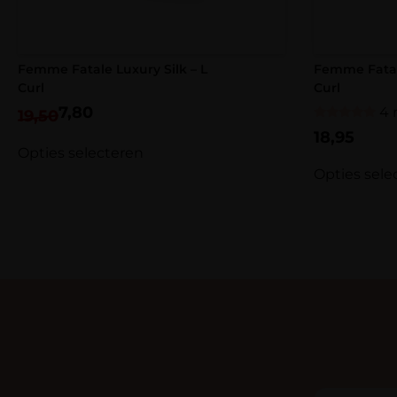
Femme Fatale Luxury Silk – L
Femme Fatale
Curl
Curl
7,80
4 
19,50
Gewaardeerd
18,95
5.00
Opties selecteren
uit 5
Opties sele