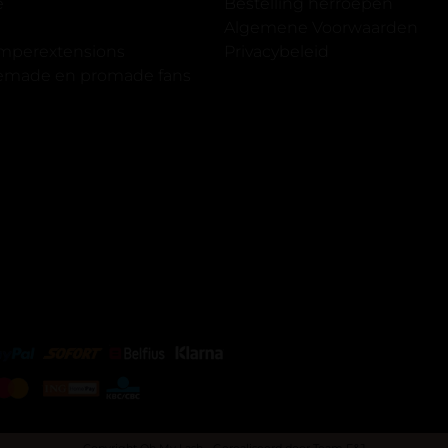
gewoon doen het is echt
e
Bestelling herroepen
et vergroot spiegel (bijna 60
Algemene Voorwaarden
 )En ze zijn prachtig zacht en
imperextensions
Privacybeleid
f nep look op je ogen. Maar
premade en promade fans
olume.
Copyright Oh My Lash - Gerealiseerd door
Team F&J