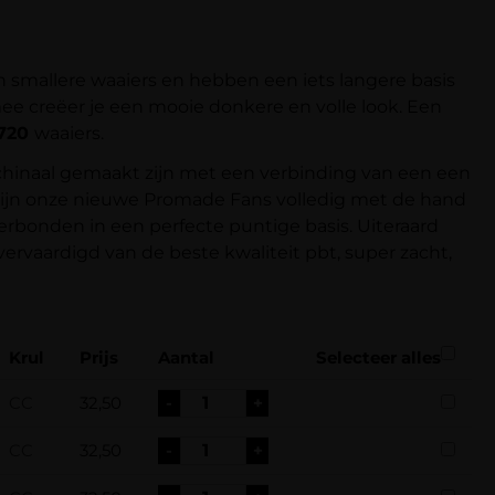
 smallere waaiers en hebben een iets langere basis
ee creëer je een mooie donkere en volle look. Een
720
waaiers.
inaal gemaakt zijn met een verbinding van een een
 zijn onze nieuwe Promade Fans volledig met de hand
erbonden in een perfecte puntige basis. Uiteraard
ervaardigd van de beste kwaliteit pbt, super zacht,
Krul
Prijs
Aantal
Selecteer alles
CC
32,50
-
+
CC
32,50
-
+