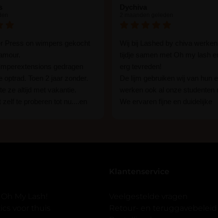
s
Dychiva
den
2 maanden geleden
er Press on wimpers gekocht
Wij bij Lashed by chiva werken
lamour.
tijdje samen met Oh my lash e
wimperextensions gedragen
erg tevreden!
ie optrad. Toen 2 jaar zonder.
De lijm gebruiken wij van hun e
e ze altijd met vakantie.
werken ook al onze studenten
 zelf te proberen tot nu....en
We ervaren fijne en duidelijke
rassing ik kon het in 1 keer
communicatie als er vragen zij
n 15 min. En ik ben verkocht
Wij raden hun lijm iedereen aan
ben benieuwd hoe lang ze
een beginner of een ervaren w
n tot nu al 5 dg perfect. Ik heb
styliste bent.
seal overgedaan want ik sport
Klantenservice
 er ook een volle wimpers
der eyeliner effect met clear
 Oh My Lash!
Veelgestelde vragen
cs voor thuis
Retour- en teruggavebeleid