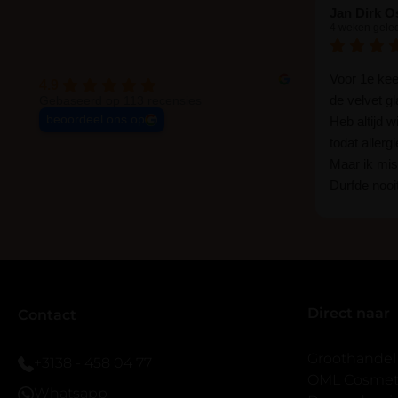
Jan Dirk O
4 weken gele
Voor 1e ke
4.9
de velvet g
Gebaseerd op 113 recensies
beoordeel ons op
Heb altijd 
todat allerg
Maar ik mist
Durfde nooit
wat een ver
goed zelf i
haha... Ik 
blijven zitte
er wel een 
Direct naar
veel.
Contact
Ik hoop dat
bestaat zon
Groothandel
+3138 - 458 04 77
band.
OML Cosmeti
Whatsapp