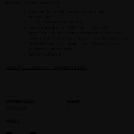
iedereen met een latexallergie.
Deze handschoenen hebben de volgende
normeringen: ;
CE-gecertificeerd, categorie I;
Verordening (EU) nr. 10/2011 van 14 januari 2011
betreffende materialen en voorwerpen van kunststof,
bestemd om met levensmiddelen in contact te komen;
93/42/EEG van de Raad van 14 juni 1993 betreffende
medische hulpmiddelen;
EN455-1/ EN455-2
Zakelijk bestellen? Registreer hier
Voorraad
L