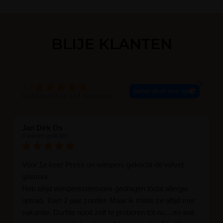
chemicaliën werken. Ook is de
handschoen bestand tegen
doorprikken, wat de veiligheid
verhoogt.
BLIJE KLANTEN
Productkenmerken van de handschoenen Soft
Nitril op een rijtje:
4.9
beoordeel ons op
Kleur: Zwart
Gebaseerd op 113 recensies
Maat: Medium
Materiaal: Soft nitril, ongepoederd
Jan Dirk Os
Hoeveelheid: 100 stuks per verpakking
4 weken geleden
Hypoallergeen en latexvrij
Duurzaam en scheurvast
Voor 1e keer Press on wimpers gekocht de velvet
glamour.
Heb altijd wimperextensions gedragen todat allergie
optrad. Toen 2 jaar zonder. Maar ik miste ze altijd met
vakantie. Durfde nooit zelf te proberen tot nu....en wat