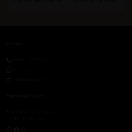
een verrassing ik kon het in 1 keer goed zelf in 15 min.
En ik ben verkocht haha... Ik ben benieuwd hoe lang ze
blijven zitten tot nu al 5 dg perfect. Ik heb er wel een
seal overgedaan want ik sport veel.
Ik hoop dat er ook een volle wimpers bestaat zonder
eyeliner effect met clear band.
Bij twijfel gewoon doen het is echt makkelijk met
Contact
vergroot spiegel (bijna 60 dus vandaar )En ze zijn
prachtig zacht en geen kunstof nep look op je ogen.
+3138 - 458 04 77
Maar wel mooi volume.
Whatsapp
info@oh-my-lash.nl
Openingstijden
Maandag t/m vrijdag
10:00 - 17:00 uur.