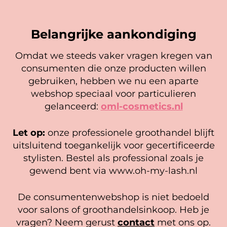
nitril handschoenen zijn ongepoederd,
Bij een bestelbedrag onder de € 100,- worden
wat de kans op allergische reacties
verzendkosten van € 8,95 in rekening
Naam
*
minimaliseert en ideaal is voor mensen
gebracht.
Belangrijke aankondiging
met gevoelige huid of latexallergieën.
Gerelateerde producten
Perfect voor dagelijks gebruik zonder
Omdat we steeds vaker vragen kregen van
E-mail
*
irritatie.
consumenten die onze producten willen
Cookie mededeling
Comfortabele Pasvorm en
gebruiken, hebben we nu een aparte
We gebruiken cookies om ervoor te zorgen dat onze
Flexibiliteit
: De medium maat is
webshop speciaal voor particulieren
website zo soepel mogelijk draait. Als je doorgaat met het
ontworpen voor een comfortabele,
gelanceerd:
oml-cosmetics.nl
gebruiken van de website, gaan we er vanuit dat je
nauwsluitende pasvorm die natuurlijk
hiermee instemt.
aanvoelt en tegelijkertijd volledige
Let op:
onze professionele groothandel blijft
beweeglijkheid biedt. Deze nitril
Beheer diensten
uitsluitend toegankelijk voor gecertificeerde
handschoenen passen als een tweede
stylisten. Bestel als professional zoals je
Accepteer
huid en beperken de
Oefenwimpers voor
Barbicide desinfectie
gewend bent via www.oh-my-lash.nl
bewegingsvrijheid niet.
Mannequin Hoofd
concentraat, 480 ml
Bekijk voorkeuren
Duurzaam en Scheurbestendig
:
7,95
De consumentenwebshop is niet bedoeld
Gewaardeerd
Gemaakt van sterk, duurzaam nitril,
11,20
Cookiebeleid
Privacy policy
5.00
In winkelwagen
voor salons of groothandelsinkoop. Heb je
bieden deze handschoenen een
uit 5
Lees verder
vragen? Neem gerust
contact
met ons op.
uitstekende weerstand tegen