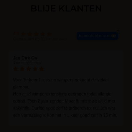
BLIJE KLANTEN
4.9
beoordeel ons op
Gebaseerd op 113 recensies
Jan Dirk Os
4 weken geleden
Voor 1e keer Press on wimpers gekocht de velvet
glamour.
Heb altijd wimperextensions gedragen todat allergie
optrad. Toen 2 jaar zonder. Maar ik miste ze altijd met
vakantie. Durfde nooit zelf te proberen tot nu....en wat
een verrassing ik kon het in 1 keer goed zelf in 15 min.
En ik ben verkocht haha... Ik ben benieuwd hoe lang ze
blijven zitten tot nu al 5 dg perfect. Ik heb er wel een