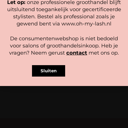
Let op:
onze professionele groothandel blijft
Beheer diensten
uitsluitend toegankelijk voor gecertificeerde
stylisten. Bestel als professional zoals je
Accepteer
gewend bent via www.oh-my-lash.nl
Bekijk voorkeuren
ZOËS Brow Meetlat – Pink/
De consumentenwebshop is niet bedoeld
Black
Cookiebeleid
Privacy policy
voor salons of groothandelsinkoop. Heb je
4,95
vragen? Neem gerust
contact
met ons op.
Opties selecteren
ZOËS Precise Brow Pencil
Zakelijk bestellen?
Sluiten
Registreer hier