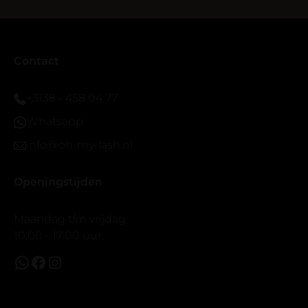
seal overgedaan want ik sport veel.
Ik hoop dat er ook een volle wimpers bestaat zonder
eyeliner effect met clear band.
Bij twijfel gewoon doen het is echt makkelijk met
Contact
vergroot spiegel (bijna 60 dus vandaar )En ze zijn
prachtig zacht en geen kunstof nep look op je ogen.
+3138 - 458 04 77
Maar wel mooi volume.
Whatsapp
info@oh-my-lash.nl
Openingstijden
Maandag t/m vrijdag
10:00 - 17:00 uur.