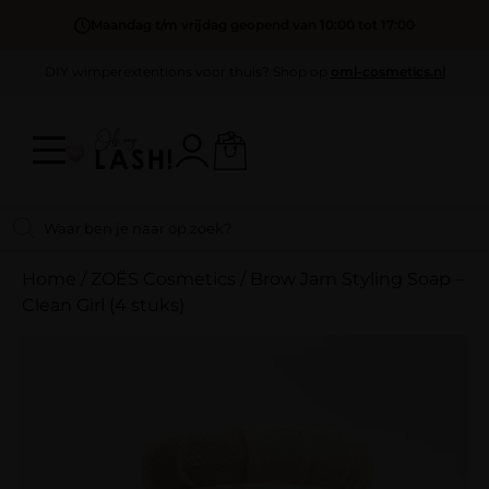
Maandag t/m vrijdag geopend van 10:00 tot 17:00
DIY wimperextentions voor thuis? Shop op
oml-cosmetics.nl
Home
/
ZOËS Cosmetics
/
Brow Jam Styling Soap –
Clean Girl (4 stuks)