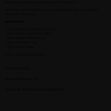
Wil jij een leuk verkoop product voor in je salon?
De browsoap wordt per 4 stuks verkocht aan salons met gratis
hygienisch borsteltje .
Kenmerken:
* Geeft structuur, volume en hold
* Blijft de hele dag perfect zitten
* Verzorgd je wenkbrauwen
* Vegan & Cruelty free
* Geen water nodig
SKU: 9507881619136
Omschrijving
Beoordelingen (0)
Met de Brow Jam Styling Soap van ZOËS
breng jij jouw wenkbrauwen en de
Verzend- en retourvoorwaarden
wenkbrauwen van jouw klanten makkelijk in
Er zijn nog geen beoordelingen.
de gewenste shape!
Wees de eerste om “Brow Jam Styling Soap –
Samen met PostNL zorgen wij ervoor dat je
Clean Girl (4 stuks)” te beoordelen
pakket wordt geleverd op het door jou
De brow soap is volledig vegan & dierproef
Je e-mailadres wordt niet gepubliceerd.