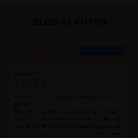
BLIJE KLANTEN
4.9
beoordeel ons op
Gebaseerd op 113 recensies
Jan Dirk Os
4 weken geleden
Voor 1e keer Press on wimpers gekocht de velvet
glamour.
Heb altijd wimperextensions gedragen todat allergie
optrad. Toen 2 jaar zonder. Maar ik miste ze altijd met
vakantie. Durfde nooit zelf te proberen tot nu....en wat
een verrassing ik kon het in 1 keer goed zelf in 15 min.