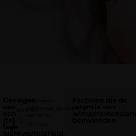
Gevolgen
Factoren die de
Langzamere
van
retentie van
polymerisatie(uitharding)
Hierboven
een
wimperextension
van de lijm.
zag
(te)
beïnvloeden
Wimpers
je
lage
kunnen aan
luchtvochtigheid.
het