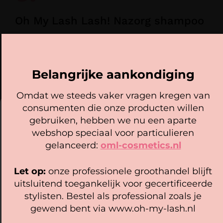
Oh My Lash Lash! Nazorg shampoo
Een lashshampoo is een essentieel onderdeel
Belangrijke aankondiging
van de nazorg.
Omdat we steeds vaker vragen kregen van
consumenten die onze producten willen
Cookie mededeling
gebruiken, hebben we nu een aparte
We gebruiken cookies om ervoor te zorgen dat onze
webshop speciaal voor particulieren
website zo soepel mogelijk draait. Als je doorgaat met het
gelanceerd:
oml-cosmetics.nl
gebruiken van de website, gaan we er vanuit dat je
hiermee instemt.
Extra
De voordelen
Let op:
onze professionele groothandel blijft
tips
van Oh My Lash!
Beheer diensten
uitsluitend toegankelijk voor gecertificeerde
Naast
Zorg
voor
Nazorg
stylisten. Bestel als professional zoals je
de
voor
Accepteer
een
shampoo
gewend bent via www.oh-my-lash.nl
juiste
een
langere
Bekijk voorkeuren