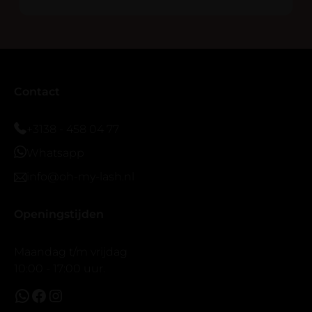
En ik ben verkocht haha... Ik ben benieuwd hoe lang ze
blijven zitten tot nu al 5 dg perfect. Ik heb er wel een
seal overgedaan want ik sport veel.
Ik hoop dat er ook een volle wimpers bestaat zonder
eyeliner effect met clear band.
Bij twijfel gewoon doen het is echt makkelijk met
Contact
vergroot spiegel (bijna 60 dus vandaar )En ze zijn
prachtig zacht en geen kunstof nep look op je ogen.
+3138 - 458 04 77
Maar wel mooi volume.
Whatsapp
info@oh-my-lash.nl
Openingstijden
Maandag t/m vrijdag
10:00 - 17:00 uur.