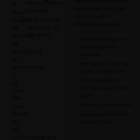
Verschillende factoren
elkaar plakken
al
spelen een rol bij de
(stickies).
staan
retentie van
Vergrote kans
tussen
wimperextensions:
op irritatie en
de
allergieën.
factoren:
Voorbereiding van
de
de natuurlijke
vochtigheid
wimper.
en
Het gebruik van de
temperatuur
juiste wimperlijm.
in
Vochtigheid en
de
temperatuur in de
salon.
salon.
We
Nazorg door de klant
gaan
dieper
plaatsing techniek
op
van de stylist
de
luchtvochtigheid,