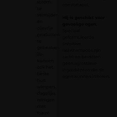
stoom
comfortabel.
te
vermijden
Hij is geschikt voor
en
gevoelige ogen.
olievrije
Speciaal
producten
geformuleerde
te
sensitive
gebruiken.
lashshampoos zijn
Ze
zacht en bevatten
kunnen
geen agressieve
ook het
ingrediënten die de
beste
ogen kunnen irriteren.
hun
wimpers
dagelijks
reinigen
met
foam!