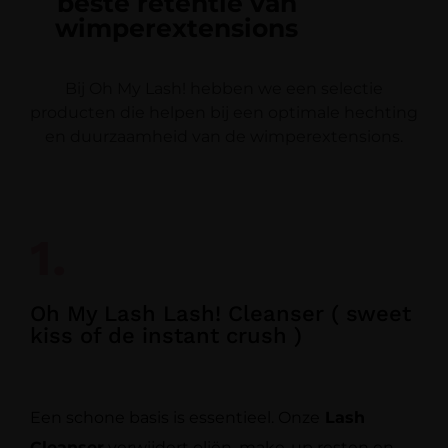
beste retentie van
wimperextensions
Bij Oh My Lash! hebben we een selectie
producten die helpen bij een optimale hechting
en duurzaamheid van de wimperextensions.
1.
Oh My Lash Lash! Cleanser ( sweet
kiss of de instant crush )
Een schone basis is essentieel. Onze
Lash
Cleanser
verwijdert oliën, make-up resten en