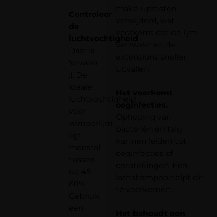
make-upresten
Controleer
verwijderd, wat
de
voorkomt dat de lijm
luchtvochtigheid
.
verzwakt en de
Daar is
extensions sneller
‘ie weer
uitvallen.
;). De
ideale
Het voorkomt
luchtvochtigheid
ooginfecties.
voor
Ophoping van
wimperlijm
bacteriën en talg
ligt
kunnen leiden tot
meestal
ooginfecties of
tussen
ontstekingen. Een
de 45-
lashshampoo helpt dit
60%.
te voorkomen.
Gebruik
een
Het behoudt een