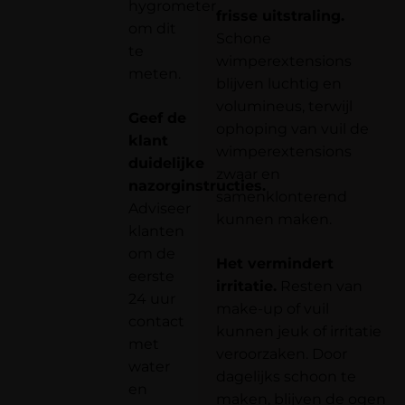
hygrometer
frisse uitstraling.
om dit
Schone
te
wimperextensions
meten.
blijven luchtig en
volumineus, terwijl
Geef de
ophoping van vuil de
klant
wimperextensions
duidelijke
zwaar en
nazorginstructies.
samenklonterend
Adviseer
kunnen maken.
klanten
om de
Het vermindert
eerste
irritatie.
Resten van
24 uur
make-up of vuil
contact
kunnen jeuk of irritatie
met
veroorzaken. Door
water
dagelijks schoon te
en
maken, blijven de ogen