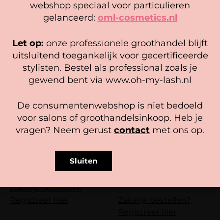
We gebruiken cookies om ervoor te zorgen dat onze
ZOËS Brow Penseel (3 stuks)
ZOËS Duo Brow Powder – Mix
webshop speciaal voor particulieren
website zo soepel mogelijk draait. Als je doorgaat met het
gelanceerd:
oml-cosmetics.nl
Zakelijk bestellen?
Zakelijk bestellen?
gebruiken van de website, gaan we er vanuit dat je
Registreer hier
Registreer hier
hiermee instemt.
Let op:
onze professionele groothandel blijft
Beheer diensten
uitsluitend toegankelijk voor gecertificeerde
stylisten. Bestel als professional zoals je
Accepteer
gewend bent via www.oh-my-lash.nl
Bekijk voorkeuren
De consumentenwebshop is niet bedoeld
Cookiebeleid
Privacy policy
voor salons of groothandelsinkoop. Heb je
vragen? Neem gerust
contact
met ons op.
Sluiten
ZOËS Duo Brow Powder –
Brow Jam Styling Soap – MIX
light brown (3 stuks)
(4 stuks)
Zakelijk bestellen?
Gewaardeerd
Registreer hier
Zakelijk bestellen?
4.89
uit 5
Registreer hier