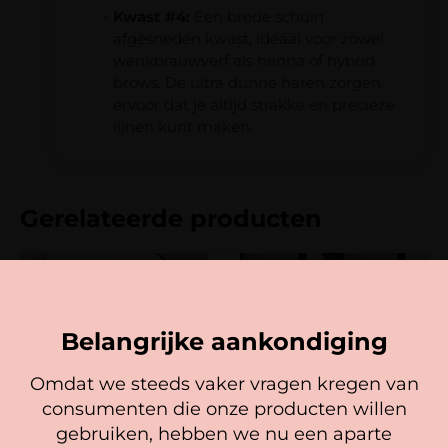
Kwast #4:
Een brede schuin
afgesneden kwast, ideaal voor zowel
wenkbrauwverf als henna of hybrid
brows. De ultra dunne haren zorgen
ervoor dat je altijd strakke en precieze
lijnen kunt maken.
Gerelateerde producten
Belangrijke aankondiging
Omdat we steeds vaker vragen kregen van
consumenten die onze producten willen
Cookie mededeling
gebruiken, hebben we nu een aparte