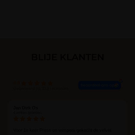
BLIJE KLANTEN
4.9
beoordeel ons op
Gebaseerd op 113 recensies
Jan Dirk Os
4 weken geleden
Voor 1e keer Press on wimpers gekocht de velvet