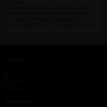
glamour.
Heb altijd wimperextensions gedragen todat allergie
optrad. Toen 2 jaar zonder. Maar ik miste ze altijd met
vakantie. Durfde nooit zelf te proberen tot nu....en wat
een verrassing ik kon het in 1 keer goed zelf in 15 min.
En ik ben verkocht haha... Ik ben benieuwd hoe lang ze
blijven zitten tot nu al 5 dg perfect. Ik heb er wel een
seal overgedaan want ik sport veel.
Ik hoop dat er ook een volle wimpers bestaat zonder
eyeliner effect met clear band.
Bij twijfel gewoon doen het is echt makkelijk met
Contact
vergroot spiegel (bijna 60 dus vandaar )En ze zijn
prachtig zacht en geen kunstof nep look op je ogen.
+3138 - 458 04 77
Maar wel mooi volume.
Whatsapp
info@oh-my-lash.nl
Openingstijden