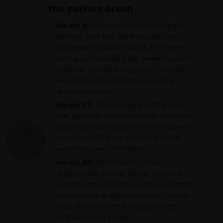
bestellingen vanaf € 100,-.
the perfect brush
Verzending binnen Nederland is altijd gratis
Kwast #1:
Een smalle platte kwast,
bij bestellingen vanaf €50,-.
perfect voor het aanbrengen van
Bij een bestelbedrag onder de € 100,- worden
concealer en brow pasta. Hiermee
Naam
*
verzendkosten van € 8,95 in rekening
kun je gemakkelijk de wenkbrauwen
omlijnen en de boog (arch) van de
gebracht.
wenkbrauw bereiken dankzij het
E-mail
*
dunne ontwerp.
Kwast #2:
Een bredere platte kwast,
ook geschikt voor concealer en brow
pasta. De ultra dunne haren maken
het eenvoudig om mooie, strakke
wenkbrauwen te creëren.
Kwast #3:
Een smalle schuin
afgesneden kwast, ideaal voor het
verven van wenkbrauwen en perfect
voor henna of hybrid brows. Door de
ultra dunne vorm kun je perfecte,
strakke lijnen zetten.