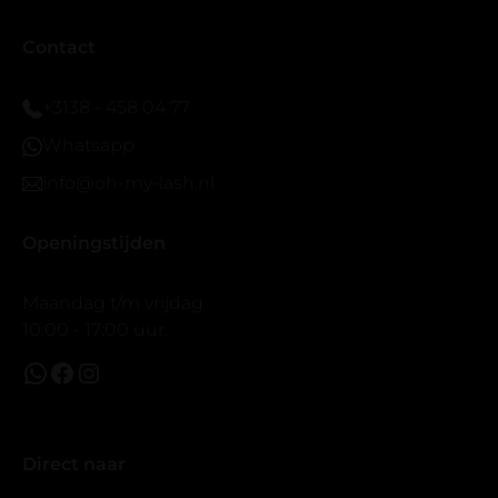
eyeliner effect met clear band.
Bij twijfel gewoon doen het is echt makkelijk met
Contact
vergroot spiegel (bijna 60 dus vandaar )En ze zijn
prachtig zacht en geen kunstof nep look op je ogen.
+3138 - 458 04 77
Maar wel mooi volume.
Whatsapp
info@oh-my-lash.nl
Openingstijden
Maandag t/m vrijdag
10:00 - 17:00 uur.
Direct naar