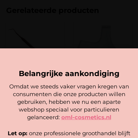
Gerelateerde producten
Belangrijke aankondiging
Mrs. Lashlift PRO Advanced
Lashlift Brush/ Y-Tool
Omdat we steeds vaker vragen kregen van
Tool
3,95
consumenten die onze producten willen
Cookie mededeling
17,95
gebruiken, hebben we nu een aparte
Lees verder
We gebruiken cookies om ervoor te zorgen dat onze
In winkelwagen
webshop speciaal voor particulieren
website zo soepel mogelijk draait. Als je doorgaat met het
gelanceerd:
oml-cosmetics.nl
gebruiken van de website, gaan we er vanuit dat je
hiermee instemt.
Let op:
onze professionele groothandel blijft