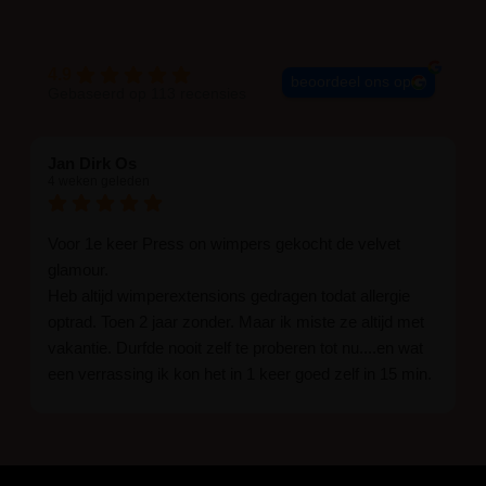
4.9
beoordeel ons op
Gebaseerd op 113 recensies
Jan Dirk Os
4 weken geleden
Voor 1e keer Press on wimpers gekocht de velvet
glamour.
Heb altijd wimperextensions gedragen todat allergie
optrad. Toen 2 jaar zonder. Maar ik miste ze altijd met
vakantie. Durfde nooit zelf te proberen tot nu....en wat
een verrassing ik kon het in 1 keer goed zelf in 15 min.
En ik ben verkocht haha... Ik ben benieuwd hoe lang ze
blijven zitten tot nu al 5 dg perfect. Ik heb er wel een
seal overgedaan want ik sport veel.
Ik hoop dat er ook een volle wimpers bestaat zonder