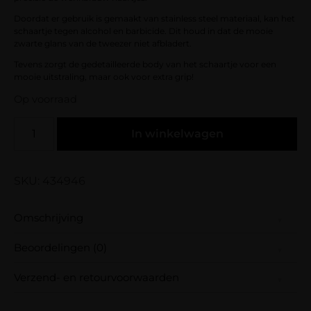
Doordat er gebruik is gemaakt van stainless steel materiaal, kan het
schaartje tegen alcohol en barbicide. Dit houd in dat de mooie
zwarte glans van de tweezer niet afbladert.
Tevens zorgt de gedetailleerde body van het schaartje voor een
mooie uitstraling, maar ook voor extra grip!
Op voorraad
In winkelwagen
SKU: 434946
Omschrijving
Beoordelingen (0)
Deze brow scissor is gemaakt van stainless
steel.
Verzend- en retourvoorwaarden
Er zijn nog geen beoordelingen.
Het schaartje heeft een scherpe punt, en
Wees de eerste om “ZOËS brow scissor –