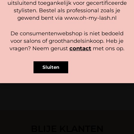
Beheer diensten
uitsluitend toegankelijk voor gecertificeerde
stylisten. Bestel als professional zoals je
Accepteer
gewend bent via www.oh-my-lash.nl
Bekijk voorkeuren
Intensive Tinting Kit MINI –
De consumentenwebshop is niet bedoeld
Blue/Black
Cookiebeleid
Privacy policy
voor salons of groothandelsinkoop. Heb je
Gewaardeerd
vragen? Neem gerust
contact
met ons op.
12,49
5.00
Mrs. Lashlift Brush
uit 5
4,95
In winkelwagen
Sluiten
In winkelwagen
BLIJE KLANTEN