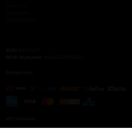
Over ons
Vacatures
Distributeurs
KVK:
84776277
BTW Nummer:
NL863362965B01
Betaal met
Wij steunen