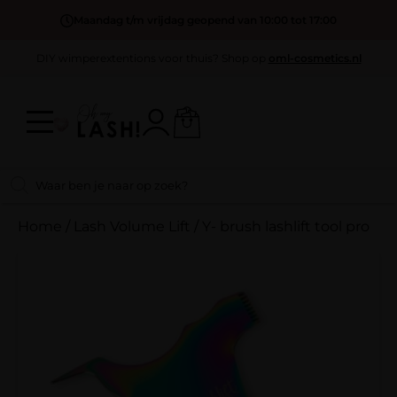
Maandag t/m vrijdag geopend van 10:00 tot 17:00
DIY wimperextentions voor thuis? Shop op
oml-cosmetics.nl
Home
/
Lash Volume Lift
/
Y- brush lashlift tool pro