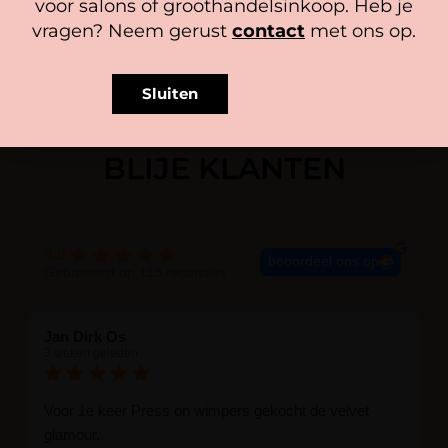
voor salons of groothandelsinkoop. Heb je
vragen? Neem gerust
contact
met ons op.
Sluiten
BLIJE KLANTEN
4.9
beoordeel ons op
Gebaseerd op 113 recensies
Jan Dirk Os
3 weken geleden
Voor 1e keer Press on wimpers gekocht de velvet
glamour.