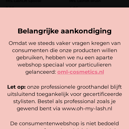
Mrs. LashLift Spoolie
Mrs. Lashlift Brush
2,95
4,95
In winkelwagen
In winkelwagen
Belangrijke aankondiging
Omdat we steeds vaker vragen kregen van
consumenten die onze producten willen
Cookie mededeling
gebruiken, hebben we nu een aparte
We gebruiken cookies om ervoor te zorgen dat onze
webshop speciaal voor particulieren
website zo soepel mogelijk draait. Als je doorgaat met het
gelanceerd:
oml-cosmetics.nl
gebruiken van de website, gaan we er vanuit dat je
hiermee instemt.
Let op:
onze professionele groothandel blijft
Beheer diensten
uitsluitend toegankelijk voor gecertificeerde
Mrs. Lashlift PRO Glue Balm
Mrs. Lashlift PRO Advanced
stylisten. Bestel als professional zoals je
Tool
Accepteer
Gewaardeerd
17,95
gewend bent via www.oh-my-lash.nl
16,95
4.00
uit 5
Bekijk voorkeuren
In winkelwagen
In winkelwagen
De consumentenwebshop is niet bedoeld
Cookiebeleid
Privacy policy