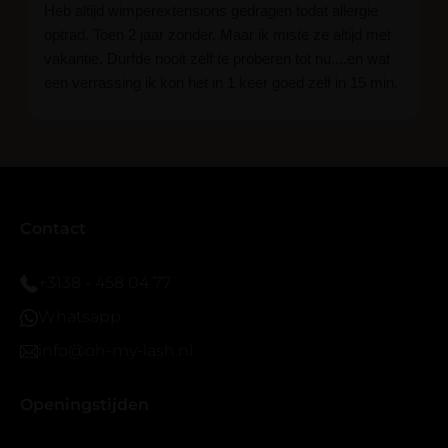
Heb altijd wimperextensions gedragen todat allergie
optrad. Toen 2 jaar zonder. Maar ik miste ze altijd met
vakantie. Durfde nooit zelf te proberen tot nu....en wat
een verrassing ik kon het in 1 keer goed zelf in 15 min.
En ik ben verkocht haha... Ik ben benieuwd hoe lang ze
blijven zitten tot nu al 5 dg perfect. Ik heb er wel een
seal overgedaan want ik sport veel.
Ik hoop dat er ook een volle wimpers bestaat zonder
eyeliner effect met clear band.
Bij twijfel gewoon doen het is echt makkelijk met
Contact
vergroot spiegel (bijna 60 dus vandaar )En ze zijn
prachtig zacht en geen kunstof nep look op je ogen.
+3138 - 458 04 77
Maar wel mooi volume.
Whatsapp
info@oh-my-lash.nl
Openingstijden