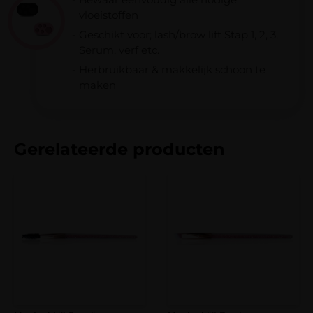
bij bestellingen vanaf €50,-.
vloeistoffen
Bij een bestelbedrag onder de € 100,- worden
Geschikt voor; lash/brow lift Stap 1, 2, 3,
Naam
*
verzendkosten van € 8,95 in rekening
Serum, verf etc.
gebracht.
Herbruikbaar & makkelijk schoon te
maken
E-mail
*
Gerelateerde producten