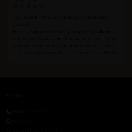
3 weken geleden
Voor 1e keer Press on wimpers gekocht de velvet
glamour.
Heb altijd wimperextensions gedragen todat allergie
optrad. Toen 2 jaar zonder. Maar ik miste ze altijd met
vakantie. Durfde nooit zelf te proberen tot nu....en wat
een verrassing ik kon het in 1 keer goed zelf in 15 min.
En ik ben verkocht haha... Ik ben benieuwd hoe lang ze
blijven zitten tot nu al 5 dg perfect. Ik heb er wel een
seal overgedaan want ik sport veel.
Ik hoop dat er ook een volle wimpers bestaat zonder
eyeliner effect met clear band.
Bij twijfel gewoon doen het is echt makkelijk met
Contact
vergroot spiegel (bijna 60 dus vandaar )En ze zijn
prachtig zacht en geen kunstof nep look op je ogen.
+3138 - 458 04 77
Maar wel mooi volume.
Whatsapp
info@oh-my-lash.nl