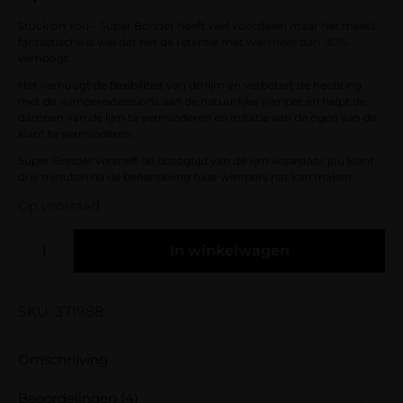
op
klantbeoordelingen
Stuck on You – Super Bonder heeft veel voordelen maar het meest
fantastische is wel dat het de retentie met wel meer dan 30%
verhoogt.
Het verhoogt de flexibiliteit van de lijm en verbetert de hechting
met de wimperextensions aan de natuurlijke wimper en helpt de
dampen van de lijm te verminderen en irritatie aan de ogen van de
klant te verminderen.
Super Bonder versnelt de droogtijd van de lijm waardoor jou klant
drie minuten na de behandeling haar wimpers nat kan maken.
Op voorraad
In winkelwagen
SKU: 371988
Omschrijving
Beoordelingen (4)
Deze Super Bonder vervangt onze Glue Dry