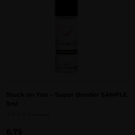
Stuck on You – Super Bonder SAMPLE
3ml
4 reviews
Gewaardeerd
4
4.75
op 5
6,75
gebaseerd