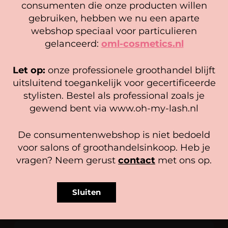
consumenten die onze producten willen
Crown Lashlift Shields
Mrs. LashLift® Mini Brush (10
Cookie mededeling
stuks)
4,00
gebruiken, hebben we nu een aparte
6,95
We gebruiken cookies om ervoor te zorgen dat onze
4,95
webshop speciaal voor particulieren
Opties selecteren
website zo soepel mogelijk draait. Als je doorgaat met het
gelanceerd:
oml-cosmetics.nl
In winkelwagen
gebruiken van de website, gaan we er vanuit dat je
hiermee instemt.
Let op:
onze professionele groothandel blijft
Beheer diensten
uitsluitend toegankelijk voor gecertificeerde
stylisten. Bestel als professional zoals je
Accepteer
gewend bent via www.oh-my-lash.nl
Bekijk voorkeuren
De consumentenwebshop is niet bedoeld
Cookiebeleid
Privacy policy
BLIJE KLANTEN
voor salons of groothandelsinkoop. Heb je
vragen? Neem gerust
contact
met ons op.
4.9
Sluiten
beoordeel ons op
Gebaseerd op 113 recensies