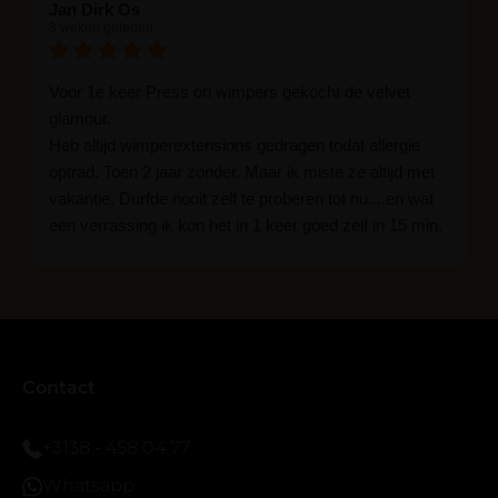
Jan Dirk Os
3 weken geleden
Voor 1e keer Press on wimpers gekocht de velvet
glamour.
Heb altijd wimperextensions gedragen todat allergie
optrad. Toen 2 jaar zonder. Maar ik miste ze altijd met
vakantie. Durfde nooit zelf te proberen tot nu....en wat
een verrassing ik kon het in 1 keer goed zelf in 15 min.
En ik ben verkocht haha... Ik ben benieuwd hoe lang ze
blijven zitten tot nu al 5 dg perfect. Ik heb er wel een
seal overgedaan want ik sport veel.
Ik hoop dat er ook een volle wimpers bestaat zonder
eyeliner effect met clear band.
Bij twijfel gewoon doen het is echt makkelijk met
Contact
vergroot spiegel (bijna 60 dus vandaar )En ze zijn
prachtig zacht en geen kunstof nep look op je ogen.
+3138 - 458 04 77
Maar wel mooi volume.
Whatsapp