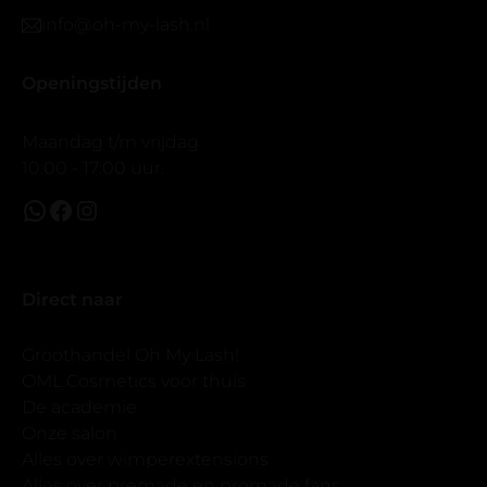
info@oh-my-lash.nl
Openingstijden
Maandag t/m vrijdag
10:00 - 17:00 uur.
Direct naar
Groothandel Oh My Lash!
OML Cosmetics voor thuis
De academie
Onze salon
Alles over wimperextensions
Alles over premade en promade fans