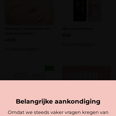
gebracht.
E-mail
*
Mannequin Oefenhoofd met
Mrs. LashLift Primer
gelayerde wimpers
21,95
49,95
In winkelwagen
In winkelwagen
Sale
Belangrijke aankondiging
Omdat we steeds vaker vragen kregen van