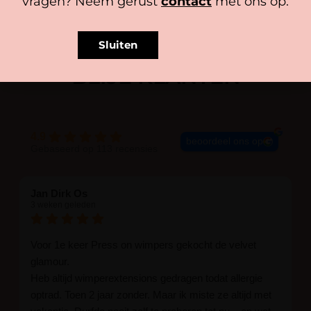
vragen? Neem gerust
contact
met ons op.
Sluiten
BLIJE KLANTEN
4.9
beoordeel ons op
Gebaseerd op 113 recensies
Jan Dirk Os
3 weken geleden
Voor 1e keer Press on wimpers gekocht de velvet
glamour.
Heb altijd wimperextensions gedragen todat allergie
optrad. Toen 2 jaar zonder. Maar ik miste ze altijd met