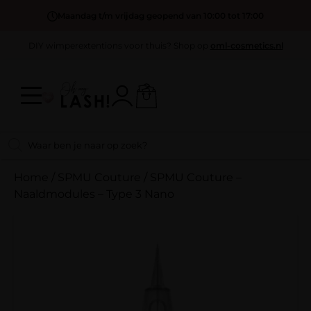
Maandag t/m vrijdag geopend van 10:00 tot 17:00
DIY wimperextentions voor thuis? Shop op
oml-cosmetics.nl
Home
/
SPMU Couture
/
SPMU Couture –
Naaldmodules – Type 3 Nano