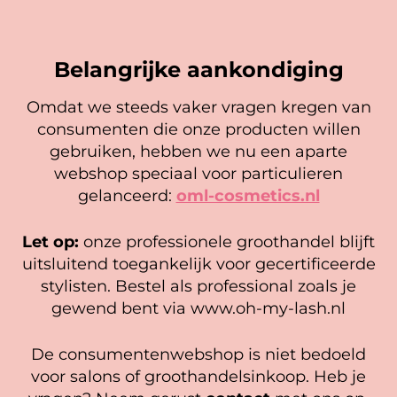
In winkelwagen
In winkelwagen
Belangrijke aankondiging
Omdat we steeds vaker vragen kregen van
consumenten die onze producten willen
Cookie mededeling
gebruiken, hebben we nu een aparte
We gebruiken cookies om ervoor te zorgen dat onze
webshop speciaal voor particulieren
website zo soepel mogelijk draait. Als je doorgaat met het
gelanceerd:
oml-cosmetics.nl
gebruiken van de website, gaan we er vanuit dat je
hiermee instemt.
Let op:
onze professionele groothandel blijft
SPMU Couture – Brow
Looking Sharp Tool
Beheer diensten
uitsluitend toegankelijk voor gecertificeerde
Designer Set
5,95
stylisten. Bestel als professional zoals je
21,95
Accepteer
In winkelwagen
gewend bent via www.oh-my-lash.nl
In winkelwagen
Bekijk voorkeuren
De consumentenwebshop is niet bedoeld
Cookiebeleid
Privacy policy
voor salons of groothandelsinkoop. Heb je