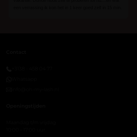
vakantie. Durfde nooit zelf te proberen tot nu....en wat
een verrassing ik kon het in 1 keer goed zelf in 15 min.
En ik ben verkocht haha... Ik ben benieuwd hoe lang ze
blijven zitten tot nu al 5 dg perfect. Ik heb er wel een
seal overgedaan want ik sport veel.
Ik hoop dat er ook een volle wimpers bestaat zonder
eyeliner effect met clear band.
Bij twijfel gewoon doen het is echt makkelijk met
Contact
vergroot spiegel (bijna 60 dus vandaar )En ze zijn
prachtig zacht en geen kunstof nep look op je ogen.
+3138 - 458 04 77
Maar wel mooi volume.
Whatsapp
info@oh-my-lash.nl
Openingstijden
Maandag t/m vrijdag
10:00 - 17:00 uur.