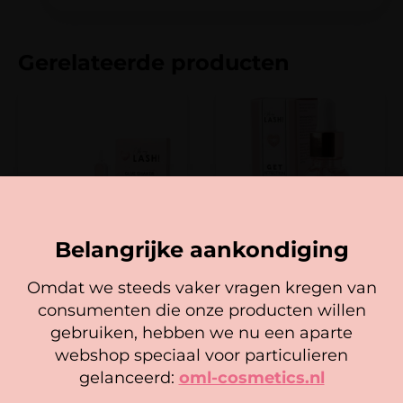
Gerelateerde producten
Belangrijke aankondiging
Glue Shaker
GET AFFECTION – Speed Up
Omdat we steeds vaker vragen kregen van
Solution
consumenten die onze producten willen
Cookie mededeling
Gewaardeerd
23,95
24,95
3.00
gebruiken, hebben we nu een aparte
uit 5
In winkelwagen
We gebruiken cookies om ervoor te zorgen dat onze
In winkelwagen
webshop speciaal voor particulieren
website zo soepel mogelijk draait. Als je doorgaat met het
gelanceerd:
oml-cosmetics.nl
gebruiken van de website, gaan we er vanuit dat je