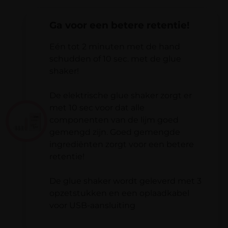
verstuurd.
Verzending naar België is gratis bij
Ga voor een betere retentie!
Je beoordeling
*
bestellingen vanaf € 100,-.
Eén tot 2 minuten met de hand
Verzending binnen Nederland is altijd gratis
schudden of 10 sec. met de glue
bij bestellingen vanaf €50,-.
shaker!
Bij een bestelbedrag onder de € 100,- worden
Naam
*
verzendkosten van € 8,95 in rekening
De elektrische glue shaker zorgt er
gebracht.
met 10 sec voor dat alle
componenten van de lijm goed
E-mail
*
gemengd zijn. Goed gemengde
ingrediënten zorgt voor een betere
retentie!
De glue shaker wordt geleverd met 3
opzetstukken en een oplaadkabel
voor USB-aansluiting