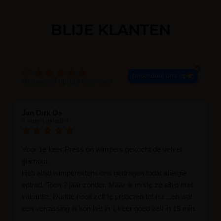
BLIJE KLANTEN
4.9
beoordeel ons op
Gebaseerd op 113 recensies
Jan Dirk Os
3 weken geleden
Voor 1e keer Press on wimpers gekocht de velvet
glamour.
Heb altijd wimperextensions gedragen todat allergie
optrad. Toen 2 jaar zonder. Maar ik miste ze altijd met
vakantie. Durfde nooit zelf te proberen tot nu....en wat
een verrassing ik kon het in 1 keer goed zelf in 15 min.
En ik ben verkocht haha... Ik ben benieuwd hoe lang ze