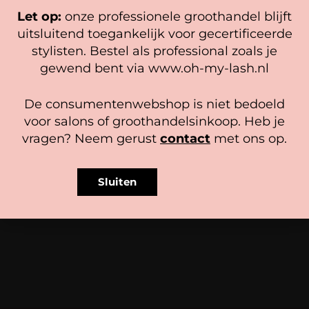
hiermee instemt.
Let op:
onze professionele groothandel blijft
Beheer diensten
uitsluitend toegankelijk voor gecertificeerde
stylisten. Bestel als professional zoals je
Accepteer
gewend bent via www.oh-my-lash.nl
Bekijk voorkeuren
De consumentenwebshop is niet bedoeld
Cookiebeleid
Privacy policy
voor salons of groothandelsinkoop. Heb je
vragen? Neem gerust
contact
met ons op.
Wimperlijm
So Addicted 0.2-0.5 sec
Reiningingsdoekjes (wit en
roze)
Gewaardeerd
17,25
-
32,50
Sluiten
4.86
5,95
uit 5
Opties selecteren
Opties selecteren