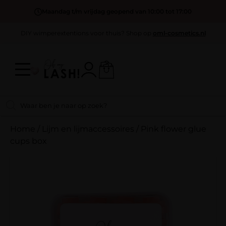
Maandag t/m vrijdag geopend van 10:00 tot 17:00
DIY wimperextentions voor thuis? Shop op
oml-cosmetics.nl
Home
/
Lijm en lijmaccessoires
/
Pink flower glue
cups box