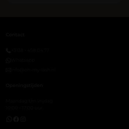
blijven zitten tot nu al 5 dg perfect. Ik heb er wel een
seal overgedaan want ik sport veel.
Ik hoop dat er ook een volle wimpers bestaat zonder
eyeliner effect met clear band.
Bij twijfel gewoon doen het is echt makkelijk met
Contact
vergroot spiegel (bijna 60 dus vandaar )En ze zijn
prachtig zacht en geen kunstof nep look op je ogen.
+3138 - 458 04 77
Maar wel mooi volume.
Whatsapp
info@oh-my-lash.nl
Openingstijden
Maandag t/m vrijdag
10:00 - 17:00 uur.