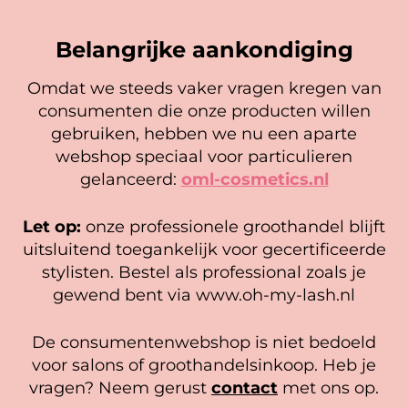
Belangrijke aankondiging
Omdat we steeds vaker vragen kregen van
consumenten die onze producten willen
Cookie mededeling
gebruiken, hebben we nu een aparte
We gebruiken cookies om ervoor te zorgen dat onze
webshop speciaal voor particulieren
website zo soepel mogelijk draait. Als je doorgaat met het
gelanceerd:
oml-cosmetics.nl
gebruiken van de website, gaan we er vanuit dat je
Hygrometer
Oh my lash! Poster loving
hiermee instemt.
lashes
Let op:
onze professionele groothandel blijft
Gewaardeerd
6,95
Beheer diensten
uitsluitend toegankelijk voor gecertificeerde
14,50
5.00
uit 5
stylisten. Bestel als professional zoals je
In winkelwagen
Accepteer
In winkelwagen
gewend bent via www.oh-my-lash.nl
Bekijk voorkeuren
De consumentenwebshop is niet bedoeld
Cookiebeleid
Privacy policy
voor salons of groothandelsinkoop. Heb je
vragen? Neem gerust
contact
met ons op.