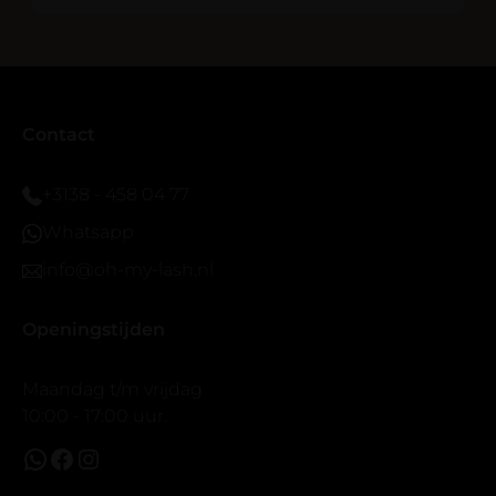
blijven zitten tot nu al 5 dg perfect. Ik heb er wel een
seal overgedaan want ik sport veel.
Ik hoop dat er ook een volle wimpers bestaat zonder
eyeliner effect met clear band.
Bij twijfel gewoon doen het is echt makkelijk met
Contact
vergroot spiegel (bijna 60 dus vandaar )En ze zijn
prachtig zacht en geen kunstof nep look op je ogen.
+3138 - 458 04 77
Maar wel mooi volume.
Whatsapp
info@oh-my-lash.nl
Openingstijden
Maandag t/m vrijdag
10:00 - 17:00 uur.