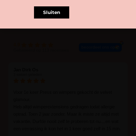
Sluiten
BLIJE KLANTEN
4.9
beoordeel ons op
Gebaseerd op 113 recensies
Jan Dirk Os
3 weken geleden
Voor 1e keer Press on wimpers gekocht de velvet
glamour.
Heb altijd wimperextensions gedragen todat allergie
optrad. Toen 2 jaar zonder. Maar ik miste ze altijd met
vakantie. Durfde nooit zelf te proberen tot nu....en wat
een verrassing ik kon het in 1 keer goed zelf in 15 min.
En ik ben verkocht haha... Ik ben benieuwd hoe lang ze