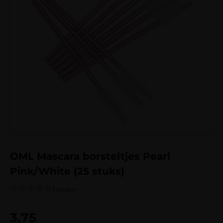
OML Mascara borsteltjes Pearl
Pink/White (25 stuks)
1 review
Gewaardeerd
1
5.00
op 5
3,75
gebaseerd