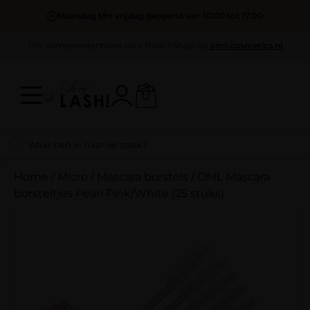
Maandag t/m vrijdag geopend van 10:00 tot 17:00
DIY wimperextentions voor thuis? Shop op
oml-cosmetics.nl
Home
/
Micro / Mascara borstels
/
OML Mascara
borsteltjes Pearl Pink/White (25 stuks)