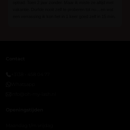
optrad. Toen 2 jaar zonder. Maar ik miste ze altijd met
vakantie. Durfde nooit zelf te proberen tot nu....en wat
een verrassing ik kon het in 1 keer goed zelf in 15 min.
En ik ben verkocht haha... Ik ben benieuwd hoe lang ze
blijven zitten tot nu al 5 dg perfect. Ik heb er wel een
seal overgedaan want ik sport veel.
Ik hoop dat er ook een volle wimpers bestaat zonder
eyeliner effect met clear band.
Bij twijfel gewoon doen het is echt makkelijk met
Contact
vergroot spiegel (bijna 60 dus vandaar )En ze zijn
prachtig zacht en geen kunstof nep look op je ogen.
+3138 - 458 04 77
Maar wel mooi volume.
Whatsapp
info@oh-my-lash.nl
Openingstijden
Maandag t/m vrijdag