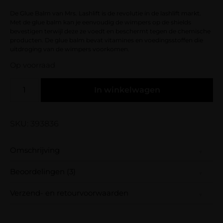
klantbeoordelingen
De Glue Balm van Mrs. Lashlift is de revolutie in de lashlift markt.
Met de glue balm kan je eenvoudig de wimpers op de shields
bevestigen terwijl deze ze voedt en beschermt tegen de chemische
producten. De glue balm bevat vitamines en voedingsstoffen die
uitdroging van de wimpers voorkomen.
Op voorraad
In winkelwagen
SKU: 393836
Omschrijving
Beoordelingen (3)
De Glue Balm van Mrs. Lashlift is de revolutie
in de lashlift markt. Met de glue balm kan je
Verzend- en retourvoorwaarden
eenvoudig de wimpers op de shields
bevestigen terwijl deze ze voedt en
Samen met PostNL zorgen wij ervoor dat je
Gewaardeerd
Marlie Cools
(geverifieerde eigenaar)
–
19 oktober
beschermt tegen de chemische producten.