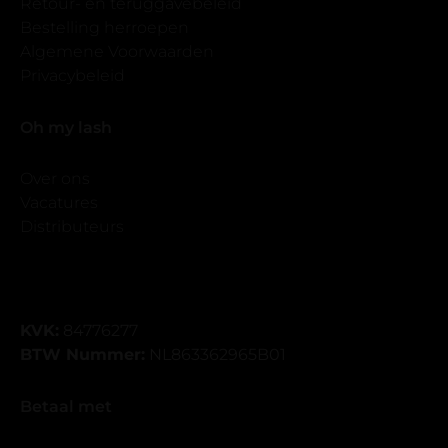
Retour- en teruggavebeleid
Bestelling herroepen
Algemene Voorwaarden
Privacybeleid
Oh my lash
Over ons
Vacatures
Distributeurs
KVK:
84776277
BTW Nummer:
NL863362965B01
Betaal met