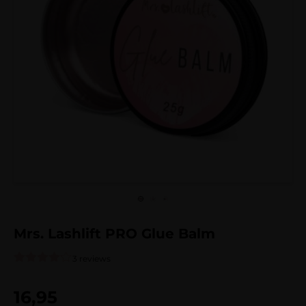
Mrs. Lashlift PRO Glue Balm
3 reviews
Gewaardeerd
3
4.00
op 5
16,95
gebaseerd
op