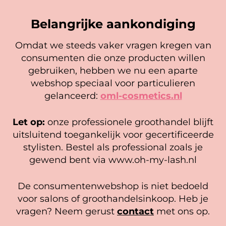
Blackberry-extract
– bevat
flavonoïden die bijdragen aan
Belangrijke aankondiging
hergroei en versterking.
Omdat we steeds vaker vragen kregen van
Raspberry-extract
– vol vitamine
consumenten die onze producten willen
Cookie mededeling
C, E en ijzer, verbetert de
gebruiken, hebben we nu een aparte
wimperstructuur en vermindert
We gebruiken cookies om ervoor te zorgen dat onze
webshop speciaal voor particulieren
breuk.
website zo soepel mogelijk draait. Als je doorgaat met het
gelanceerd:
oml-cosmetics.nl
gebruiken van de website, gaan we er vanuit dat je
Mrs. Lashlift PRO Advanced
hiermee instemt.
Lashlift Brush/ Y-Tool
Tool
Mild & TGA-free
– zacht en veilig
Let op:
onze professionele groothandel blijft
3,95
17,95
voor natuurlijke wimpers
Beheer diensten
uitsluitend toegankelijk voor gecertificeerde
Lees verder
stylisten. Bestel als professional zoals je
In winkelwagen
Accepteer
Volledige dekking
– toepasbaar
gewend bent via www.oh-my-lash.nl
over de hele wimper, ideaal voor
Bekijk voorkeuren
Korean style lash lift
De consumentenwebshop is niet bedoeld
Cookiebeleid
Privacy policy
voor salons of groothandelsinkoop. Heb je
Eco- & Vegan friendly
–
vragen? Neem gerust
contact
met ons op.
ontwikkeld zonder dierproeven