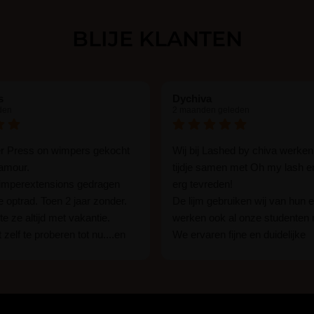
Omdat jij als profess
verzorgende en effic
BLIJE KLANTEN
werk je
sneller, schon
prachtig, langdurig re
s
Dychiva
den
2 maanden geleden
er Press on wimpers gekocht
Wij bij Lashed by chiva werken
lamour.
tijdje samen met Oh my lash e
wimperextensions gedragen
erg tevreden!
ie optrad. Toen 2 jaar zonder.
De lijm gebruiken wij van hun e
e ze altijd met vakantie.
werken ook al onze studenten
 zelf te proberen tot nu....en
We ervaren fijne en duidelijke
rassing ik kon het in 1 keer
communicatie als er vragen zij
n 15 min. En ik ben verkocht
Wij raden hun lijm iedereen aan
ben benieuwd hoe lang ze
een beginner of een ervaren w
n tot nu al 5 dg perfect. Ik heb
styliste bent.