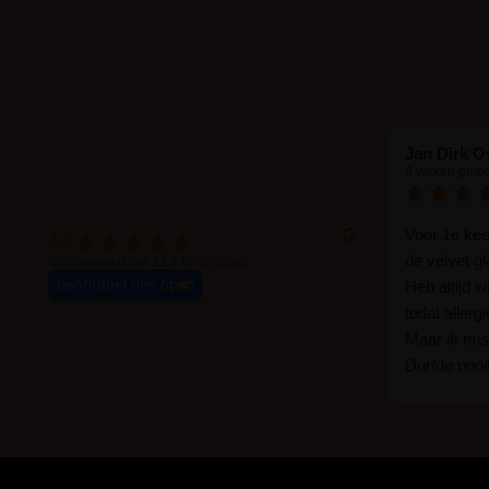
Jan Dirk O
4 weken gele
Voor 1e ke
4.9
de velvet g
Gebaseerd op 113 recensies
beoordeel ons op
Heb altijd 
todat allerg
Maar ik mist
Durfde nooit
wat een ver
goed zelf i
haha... Ik 
blijven zitte