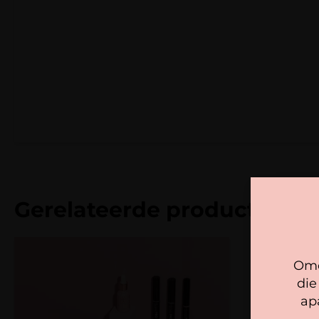
Gerelateerde producten
Omd
die
ap