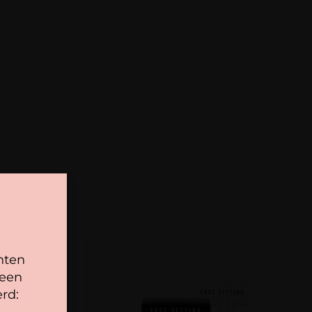
rk je
sneller, schoner en natuurlijker
– ideaal voor
ciëntie willen combineren met verzorging.
Lifting
– geen lijm nodig voor wimpers of
wen
 schoner werken
– zonder plakkerige resten
ioneel
– geschikt voor lifting lotion, fixing lotion én
 hydraterend
– verrijkt met jojoba-olie en
el
n gebruik
– ook te mengen met verzorgende
r extra hydratatie
nten
 een
0% Powder Lift
toe aan je lifting lotion, fixing lotion
rd: