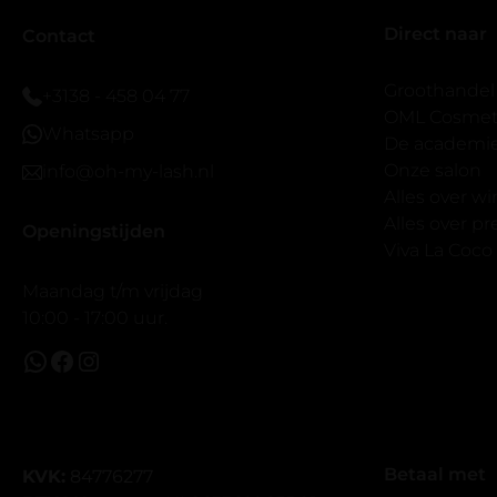
er wel een 
Direct naar
veel.
Contact
Ik hoop dat
bestaat zon
Groothandel
+3138 - 458 04 77
band.
OML Cosmeti
Whatsapp
Bij twijfel 
De academi
makkelijk m
Onze salon
info@oh-my-lash.nl
dus vandaar
Alles over w
geen kunsto
Alles over 
Openingstijden
wel mooi v
Viva La Coco
Maandag t/m vrijdag
10:00 - 17:00 uur.
Betaal met
KVK:
84776277