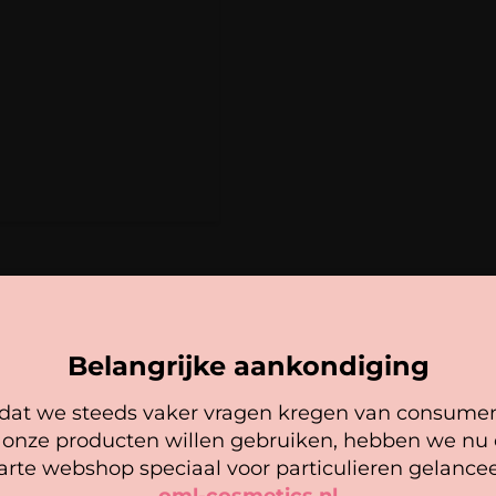
Met de Powder Lift we
professionals die effi
Naam
*
Glue-Free 
E-mail
*
wenkbrau
Sneller &
Multifunct
tint
Voedend &
maïszetme
Flexibel i
Belangrijke aankondiging
stappen voo
at we steeds vaker vragen kregen van consume
Cookie mededeling
 onze producten willen gebruiken, hebben we nu
Voeg
20–4
arte webshop speciaal voor particulieren gelancee
of tint.