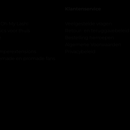
seal overgedaan want ik sport
Klantenservice
 er ook een volle wimpers
der eyeliner effect met clear
 Oh My Lash!
Veelgestelde vragen
cs voor thuis
Retour- en teruggavebeleid
gewoon doen het is echt
e
Bestelling herroepen
et vergroot spiegel (bijna 60
Algemene Voorwaarden
 )En ze zijn prachtig zacht en
imperextensions
Privacybeleid
f nep look op je ogen. Maar
premade en promade fans
olume.