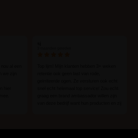
ional wilt werken met een
innovatieve,
iënte glue-free oplossing
. Met de Powder Lift
er en natuurlijker
dan ooit tevoren met een
sultaat voor lash & brow treatments.
sj
3 maanden geleden
 nou al een
Top lijm! Mijn klanten hebben 3+ weken
n we zijn
retentie ook geen last van rode,
geirriteerde ogen. Ze versturen ook echt
n hier
snel echt helemaal top service! Zou echt
 mee.
graag een brand ambassador willen zijn
van deze bedrijf want hun producten en zij
n.
zijn ge-wel-dig!
 of je nou
imper