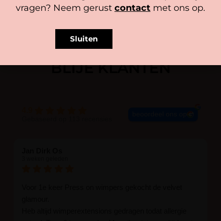
vragen? Neem gerust
contact
met ons op.
Sluiten
BLIJE KLANTEN
4.9
beoordeel ons op
Gebaseerd op 113 recensies
Jan Dirk Os
3 weken geleden
Voor 1e keer Press on wimpers gekocht de velvet
glamour.
Heb altijd wimperextensions gedragen todat allergie