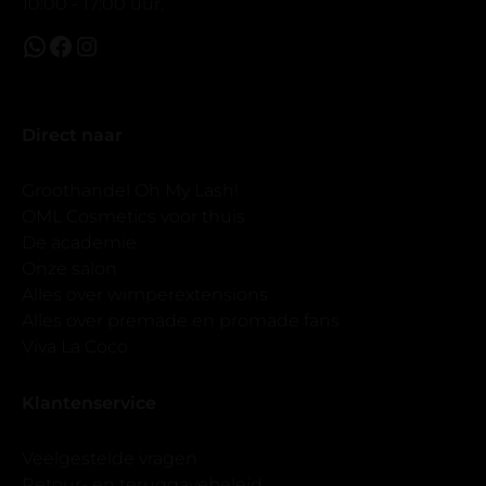
10:00 - 17:00 uur.
Direct naar
Groothandel Oh My Lash!
OML Cosmetics voor thuis
De academie
Onze salon
Alles over wimperextensions
Alles over premade en promade fans
Viva La Coco
Klantenservice
Veelgestelde vragen
Retour- en teruggavebeleid