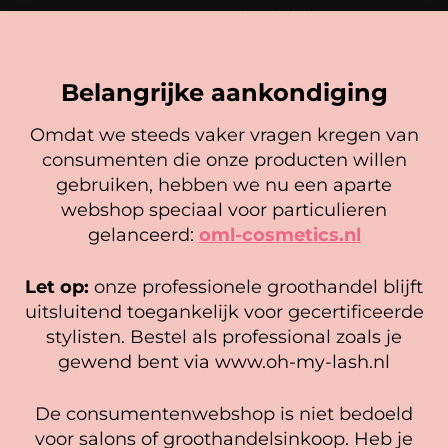
steeds eerst je handen desinfecteren
uit 5
In winkelwagen
Opties selecteren
Verwijder aan het eind van de dag de
filter en was het mondkapje op
maximaal 40 graden
Belangrijke aankondiging
Omdat we steeds vaker vragen kregen van
consumenten die onze producten willen
Cookie mededeling
gebruiken, hebben we nu een aparte
We gebruiken cookies om ervoor te zorgen dat onze
webshop speciaal voor particulieren
website zo soepel mogelijk draait. Als je doorgaat met het
gelanceerd:
oml-cosmetics.nl
gebruiken van de website, gaan we er vanuit dat je
hiermee instemt.
Let op:
onze professionele groothandel blijft
Wimperlijm
Micropore Tape
Reiningingsdoekjes (wit en
Beheer diensten
uitsluitend toegankelijk voor gecertificeerde
roze)
Gewaardeerd
stylisten. Bestel als professional zoals je
2,25
5.00
Accepteer
5,95
uit 5
gewend bent via www.oh-my-lash.nl
In winkelwagen
Opties selecteren
Bekijk voorkeuren
De consumentenwebshop is niet bedoeld
Cookiebeleid
Privacy policy
voor salons of groothandelsinkoop. Heb je