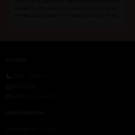
optrad. Toen 2 jaar zonder. Maar ik miste ze altijd met
vakantie. Durfde nooit zelf te proberen tot nu....en wat
een verrassing ik kon het in 1 keer goed zelf in 15 min.
En ik ben verkocht haha... Ik ben benieuwd hoe lang ze
blijven zitten tot nu al 5 dg perfect. Ik heb er wel een
seal overgedaan want ik sport veel.
Ik hoop dat er ook een volle wimpers bestaat zonder
eyeliner effect met clear band.
Bij twijfel gewoon doen het is echt makkelijk met
Contact
vergroot spiegel (bijna 60 dus vandaar )En ze zijn
prachtig zacht en geen kunstof nep look op je ogen.
+3138 - 458 04 77
Maar wel mooi volume.
Whatsapp
info@oh-my-lash.nl
Openingstijden
Maandag t/m vrijdag