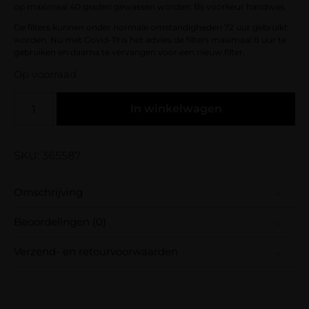
op maximaal 40 graden gewassen worden. Bij voorkeur handwas.
De filters kunnen onder normale omstandigheden 72 uur gebruikt
worden. Nu met Covid-19 is het advies de filters maximaal 8 uur te
gebruiken en daarna te vervangen voor een nieuw filter.
Op voorraad
In winkelwagen
SKU: 365587
Omschrijving
Beoordelingen (0)
Wasbaar mondkapje van katoen met 2 filters.
Verzend- en retourvoorwaarden
Deze mondkapjes hebben een ventiel zodat
Er zijn nog geen beoordelingen.
het ademen makkelijker is en je toch een
Wees de eerste om “Mondkapje /
Samen met PostNL zorgen wij ervoor dat je
onbesmette luchttoevoer krijgt. De filters
Mondmasker met 2 filters” te beoordelen
pakket wordt geleverd op het door jou
hebben 5 beschermende lagen. Niet alleen in
Je e-mailadres wordt niet gepubliceerd.