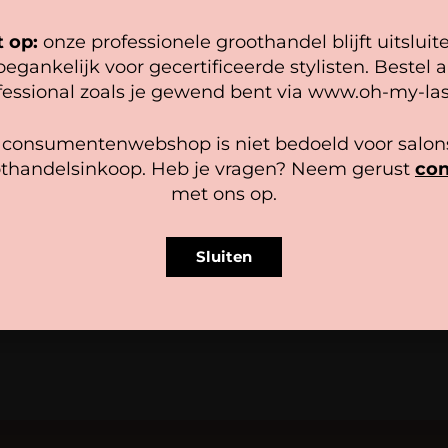
epel mogelijk draait. Als je doorgaat met het gebruiken van de
bsite, gaan we er vanuit dat je hiermee instemt.
t op:
onze professionele groothandel blijft uitsluit
oegankelijk voor gecertificeerde stylisten. Bestel a
heer diensten
fessional zoals je gewend bent via www.oh-my-las
Accepteer
Bekijk voorkeuren
 consumentenwebshop is niet bedoeld voor salons
thandelsinkoop. Heb je vragen? Neem gerust
con
Cookiebeleid
Privacy policy
met ons op.
igingskwast 5 stuks
Mrs. Lashlift Makeup Remov
review
1 review
Gewaardeerd
Sluiten
Zakelijk bestellen? Regist
5.00
uit 5
agen