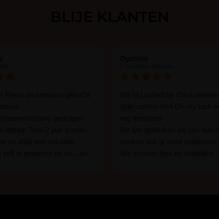
BLIJE KLANTEN
s
Dychiva
den
2 maanden geleden
er Press on wimpers gekocht
Wij bij Lashed by chiva werken
lamour.
tijdje samen met Oh my lash e
wimperextensions gedragen
erg tevreden!
ie optrad. Toen 2 jaar zonder.
De lijm gebruiken wij van hun e
e ze altijd met vakantie.
werken ook al onze studenten
 zelf te proberen tot nu....en
We ervaren fijne en duidelijke
rassing ik kon het in 1 keer
communicatie als er vragen zij
n 15 min. En ik ben verkocht
Wij raden hun lijm iedereen aan
ben benieuwd hoe lang ze
een beginner of een ervaren w
n tot nu al 5 dg perfect. Ik heb
styliste bent.
seal overgedaan want ik sport