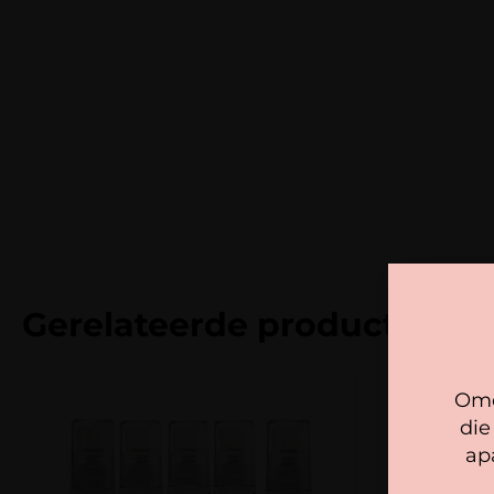
Gerelateerde producten
Omd
die
ap
We