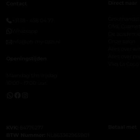
Direct naar
veel.
Contact
Ik hoop dat
bestaat zon
Groothandel
+3138 - 458 04 77
band.
OML Cosmeti
Whatsapp
Bij twijfel 
De academi
makkelijk m
Onze salon
info@oh-my-lash.nl
dus vandaar
Alles over w
geen kunsto
Alles over 
Openingstijden
wel mooi v
Viva La Coco
Maandag t/m vrijdag
10:00 - 17:00 uur.
Betaal met
KVK:
84776277
BTW Nummer:
NL863362965B01