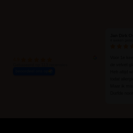
Jan Dirk O
4 weken gele
Voor 1e ke
4.9
de velvet g
Gebaseerd op 113 recensies
beoordeel ons op
Heb altijd 
todat allerg
Maar ik mist
Durfde nooit
wat een ver
goed zelf i
haha... Ik 
blijven zitte
er wel een 