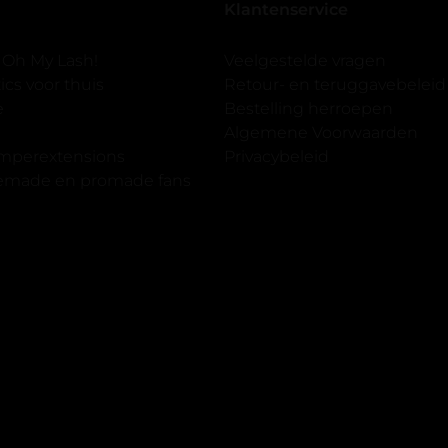
Klantenservice
 er ook een volle wimpers
der eyeliner effect met clear
 Oh My Lash!
Veelgestelde vragen
cs voor thuis
Retour- en teruggavebeleid
gewoon doen het is echt
e
Bestelling herroepen
et vergroot spiegel (bijna 60
Algemene Voorwaarden
 )En ze zijn prachtig zacht en
imperextensions
Privacybeleid
f nep look op je ogen. Maar
premade en promade fans
olume.