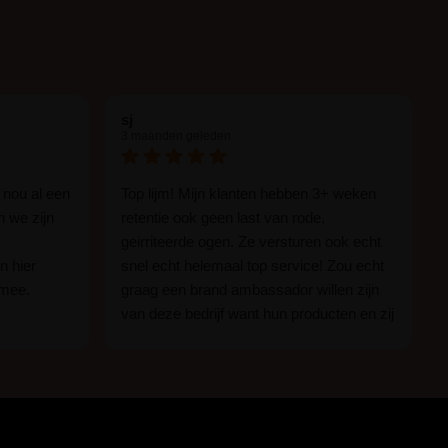
sj
3 maanden geleden
 nou al een
Top lijm! Mijn klanten hebben 3+ weken
n we zijn
retentie ook geen last van rode,
geirriteerde ogen. Ze versturen ook echt
n hier
snel echt helemaal top service! Zou echt
 mee.
graag een brand ambassador willen zijn
van deze bedrijf want hun producten en zij
n.
zijn ge-wel-dig!
 of je nou
imper