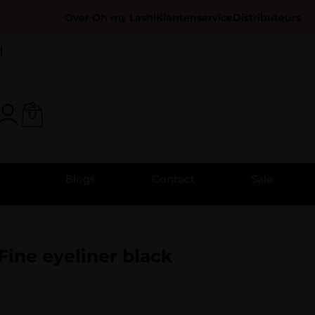
Over Oh my Lash!
Klantenservice
Distributeurs
l
Blogs
Contact
Sale
 Fine eyeliner black