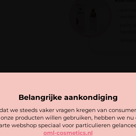
Verzending binnen Nede
specia
Een beoordeling toe
Bij een bestelbedrag 
worden
Je e-mailadres wordt 
in rekening gebracht.
met
*
zacht e
herstel
Je waardering
*
Verbet
Je beoordeling
*
Naam
*
Belangrijke aankondiging
E-mail
*
at we steeds vaker vragen kregen van consume
Cookie mededeling
 onze producten willen gebruiken, hebben we nu
arte webshop speciaal voor particulieren gelancee
oml-cosmetics.nl
 gebruiken cookies om ervoor te zorgen dat onze website zo