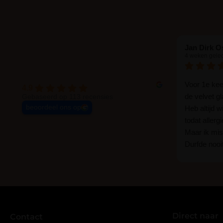
Jan Dirk O
4 weken gele
Voor 1e ke
4.9
de velvet g
Gebaseerd op 113 recensies
beoordeel ons op
Heb altijd 
todat allerg
Maar ik mist
Durfde nooit
wat een ver
goed zelf i
haha... Ik 
blijven zitte
er wel een 
Direct naar
veel.
Contact