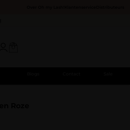
Over Oh my Lash!
Klantenservice
Distributeurs
l
Blogs
Contact
Sale
een Roze