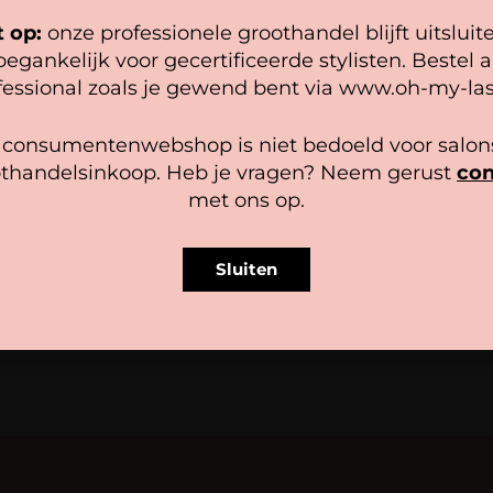
bsite, gaan we er vanuit dat je hiermee instemt.
t op:
onze professionele groothandel blijft uitsluit
oegankelijk voor gecertificeerde stylisten. Bestel a
heer diensten
fessional zoals je gewend bent via www.oh-my-las
Accepteer
Bekijk voorkeuren
 consumentenwebshop is niet bedoeld voor salons
thandelsinkoop. Heb je vragen? Neem gerust
con
Cookiebeleid
Privacy policy
met ons op.
( 3 stuks)
Mini Disposable Glue Contai
0,99
Sluiten
In winkelwagen