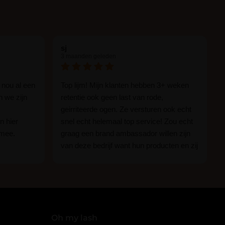
sj
3 maanden geleden
 nou al een
Top lijm! Mijn klanten hebben 3+ weken
n we zijn
retentie ook geen last van rode,
geirriteerde ogen. Ze versturen ook echt
n hier
snel echt helemaal top service! Zou echt
 mee.
graag een brand ambassador willen zijn
van deze bedrijf want hun producten en zij
n.
zijn ge-wel-dig!
 of je nou
imper
Oh my lash