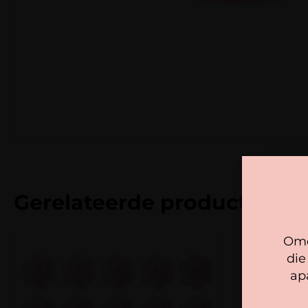
Gerelateerde producten
Omd
die
ap
We
so