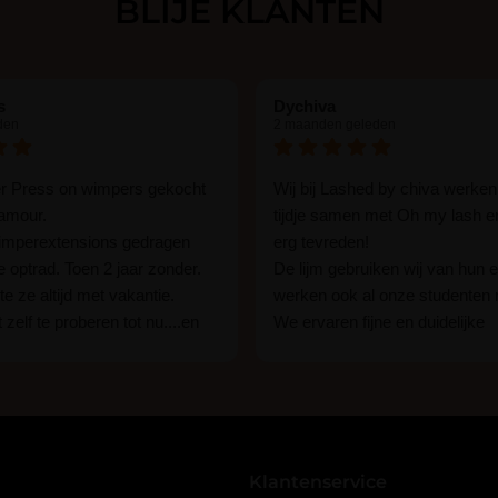
BLIJE KLANTEN
s
Dychiva
den
2 maanden geleden
er Press on wimpers gekocht
Wij bij Lashed by chiva werken
lamour.
tijdje samen met Oh my lash e
wimperextensions gedragen
erg tevreden!
ie optrad. Toen 2 jaar zonder.
De lijm gebruiken wij van hun e
e ze altijd met vakantie.
werken ook al onze studenten
 zelf te proberen tot nu....en
We ervaren fijne en duidelijke
rassing ik kon het in 1 keer
communicatie als er vragen zij
n 15 min. En ik ben verkocht
Wij raden hun lijm iedereen aan
ben benieuwd hoe lang ze
een beginner of een ervaren w
n tot nu al 5 dg perfect. Ik heb
styliste bent.
seal overgedaan want ik sport
Klantenservice