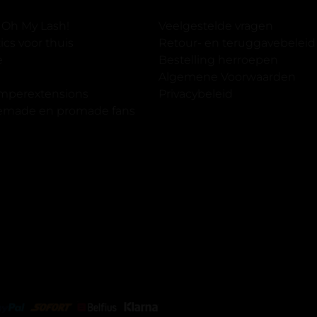
 er ook een volle wimpers
der eyeliner effect met clear
 Oh My Lash!
Veelgestelde vragen
cs voor thuis
Retour- en teruggavebeleid
gewoon doen het is echt
e
Bestelling herroepen
et vergroot spiegel (bijna 60
Algemene Voorwaarden
 )En ze zijn prachtig zacht en
imperextensions
Privacybeleid
f nep look op je ogen. Maar
premade en promade fans
olume.