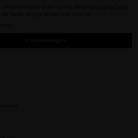
 om je lijm op te doen tijdens de behandeling. Door
de steen droogt de lijm niet snel uit.
orraad
In winkelwagen
one om je lijm op te doen tijdens de behandeling.
ur van de steen droogt de lijm niet snel uit.
waarden
rdelingen.
ystal Lijmsteen Roze” te beoordelen
gen wij ervoor dat je pakket wordt geleverd op
niet gepubliceerd.
Vereiste velden zijn gemarkeerd
fleveradres. Voor geplaatste bestellingen geldt bij
r 15:00 uur besteld, dezelfde dag nog verstuurd.