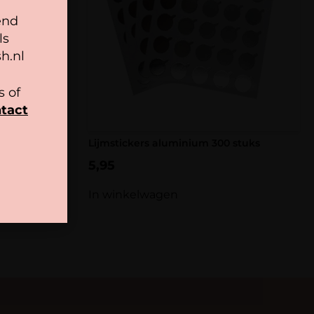
end
ls
h.nl
 of
tact
ner (5pcs)
Lijmstickers aluminium 300 stuks
5,95
In winkelwagen