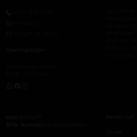
Ik hoop dat
bestaat zon
Groothandel
+3138 - 458 04 77
band.
OML Cosmeti
Whatsapp
Bij twijfel 
De academi
makkelijk m
Onze salon
info@oh-my-lash.nl
dus vandaar
Alles over w
geen kunsto
Alles over 
Openingstijden
wel mooi v
Viva La Coco
Maandag t/m vrijdag
10:00 - 17:00 uur.
Betaal met
KVK:
84776277
BTW Nummer:
NL863362965B01