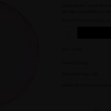
Gebruik de Crystal Stone
de lage temperatuur van 
Slechts 19 resterend op vo
SKU: 2288
Omschrijving
Beoordelingen (0)
Gebruik de Crystal St
Door de lage temperatu
Verzend- en retourvoor
Er zijn nog geen beoo
Wees de eerste om “Cr
Samen met PostNL zor
Je e-mailadres wordt 
het door jou gekozen a
met
*
ons: op werkdagen vóó