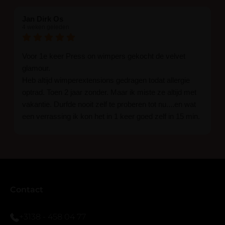
Jan Dirk Os
4 weken geleden
Voor 1e keer Press on wimpers gekocht de velvet
glamour.
Heb altijd wimperextensions gedragen todat allergie
optrad. Toen 2 jaar zonder. Maar ik miste ze altijd met
vakantie. Durfde nooit zelf te proberen tot nu....en wat
een verrassing ik kon het in 1 keer goed zelf in 15 min.
En ik ben verkocht haha... Ik ben benieuwd hoe lang ze
blijven zitten tot nu al 5 dg perfect. Ik heb er wel een
seal overgedaan want ik sport veel.
Ik hoop dat er ook een volle wimpers bestaat zonder
eyeliner effect met clear band.
Bij twijfel gewoon doen het is echt makkelijk met
Contact
vergroot spiegel (bijna 60 dus vandaar )En ze zijn
prachtig zacht en geen kunstof nep look op je ogen.
+3138 - 458 04 77
Maar wel mooi volume.