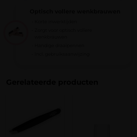
verstuurd.
Je beoordeling
*
Verzending naar België is gratis bij
Optisch vollere wenkbrauwen
bestellingen vanaf € 100,-.
Korte inwerktijden
Verzending binnen Nederland is altijd gratis
Zorgt voor optisch vollere
bij bestellingen vanaf €50,-.
wenkbrauwen
Naam
*
Bij een bestelbedrag onder de € 100,- worden
Handige draaipennen
verzendkosten van € 8,95 in rekening
Incl. gebruiksaanwijzing
gebracht.
E-mail
*
Gerelateerde producten