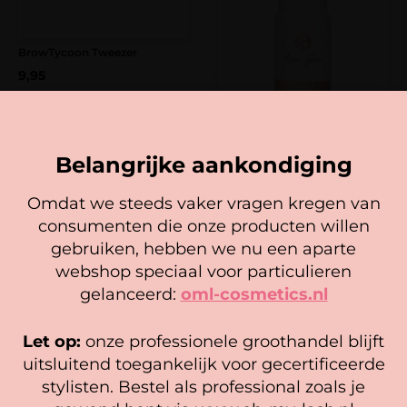
BrowTycoon Tweezer
9,95
In winkelwagen
NEW! BrowTycoon Corrector
Belangrijke aankondiging
11,95
In winkelwagen
Omdat we steeds vaker vragen kregen van
consumenten die onze producten willen
Cookie mededeling
gebruiken, hebben we nu een aparte
We gebruiken cookies om ervoor te zorgen dat onze
webshop speciaal voor particulieren
website zo soepel mogelijk draait. Als je doorgaat met het
gelanceerd:
oml-cosmetics.nl
gebruiken van de website, gaan we er vanuit dat je
hiermee instemt.
Let op:
onze professionele groothandel blijft
Beheer diensten
uitsluitend toegankelijk voor gecertificeerde
stylisten. Bestel als professional zoals je
Accepteer