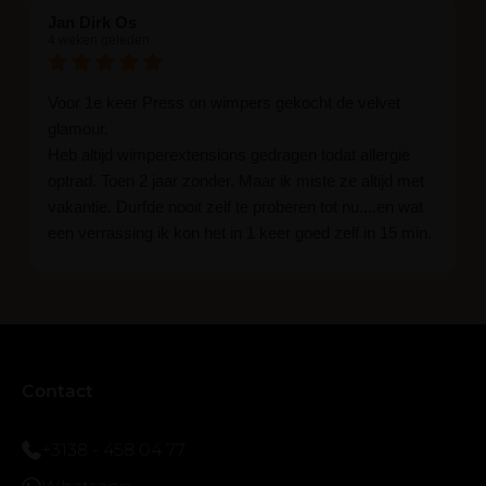
Jan Dirk Os
4 weken geleden
Voor 1e keer Press on wimpers gekocht de velvet
glamour.
Heb altijd wimperextensions gedragen todat allergie
optrad. Toen 2 jaar zonder. Maar ik miste ze altijd met
vakantie. Durfde nooit zelf te proberen tot nu....en wat
een verrassing ik kon het in 1 keer goed zelf in 15 min.
En ik ben verkocht haha... Ik ben benieuwd hoe lang ze
blijven zitten tot nu al 5 dg perfect. Ik heb er wel een
seal overgedaan want ik sport veel.
Ik hoop dat er ook een volle wimpers bestaat zonder
eyeliner effect met clear band.
Bij twijfel gewoon doen het is echt makkelijk met
Contact
vergroot spiegel (bijna 60 dus vandaar )En ze zijn
prachtig zacht en geen kunstof nep look op je ogen.
+3138 - 458 04 77
Maar wel mooi volume.