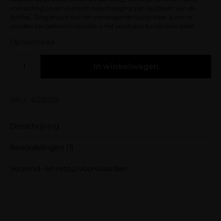
voorzichtig op en voorkom beschadiging van de zijkant van de
lijmfles. Zorg ervoor dat het vervangende tuutje klaar is om te
worden aangebracht voordat u het verstopte tuutje verwijdert.
Op voorraad
In winkelwagen
SKU: 402559
Omschrijving
Beoordelingen (1)
Gebruik dit product alleen als uw tuutje
verstopt is. Til het tuutje voorzichtig op en
Verzend- en retourvoorwaarden
voorkom beschadiging van de zijkant van de
lijmfles. Zorg ervoor dat het vervangende
Samen met PostNL zorgen wij ervoor dat je
Gewaardeerd
Nachesta
(geverifieerde eigenaar)
–
13 april 2023
tuutje klaar is om te worden aangebracht
5
uit 5
pakket wordt geleverd op het door jou
voordat u het verstopte tuutje verwijdert.
Mega handig product! Fijn dat ik zo m’n
gekozen afleveradres. Voor geplaatste