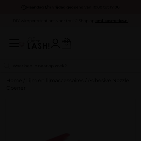
Maandag t/m vrijdag geopend van 10:00 tot 17:00
DIY wimperextentions voor thuis? Shop op
oml-cosmetics.nl
Home
/
Lijm en lijmaccessoires
/
Adhesive Nozzle
Opener