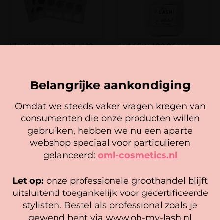
Lijmstickers aluminium 300
So Addicted 0.2-0.5 sec
stuks
Gewaardeerd
5,95
17,25
-
32,50
4.86
uit 5
Belangrijke aankondiging
In winkelwagen
Opties selecteren
Omdat we steeds vaker vragen kregen van
consumenten die onze producten willen
Cookie mededeling
gebruiken, hebben we nu een aparte
We gebruiken cookies om ervoor te zorgen dat onze
webshop speciaal voor particulieren
website zo soepel mogelijk draait. Als je doorgaat met het
gelanceerd:
oml-cosmetics.nl
gebruiken van de website, gaan we er vanuit dat je
hiermee instemt.
Let op:
onze professionele groothandel blijft
Beheer diensten
uitsluitend toegankelijk voor gecertificeerde
stylisten. Bestel als professional zoals je
Accepteer
gewend bent via www.oh-my-lash.nl
Obsessed 1-2 sec
Disposable Glue Holder (10