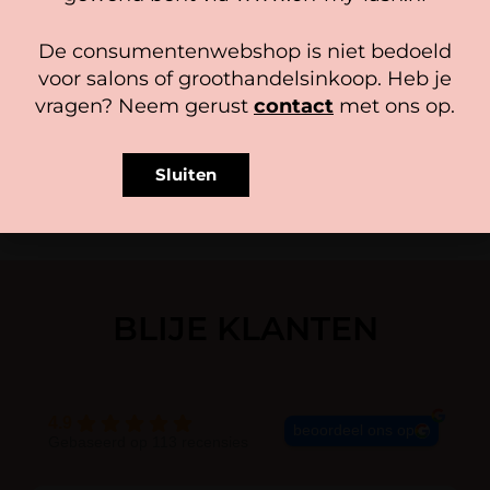
stuks)
Bekijk voorkeuren
Gewaardeerd
De consumentenwebshop is niet bedoeld
21,95
-
32,50
5.00
Gewaardeerd
Cookiebeleid
Privacy policy
2,25
uit 5
voor salons of groothandelsinkoop. Heb je
5.00
Opties selecteren
uit 5
vragen? Neem gerust
contact
met ons op.
In winkelwagen
Sluiten
BLIJE KLANTEN
4.9
beoordeel ons op
Gebaseerd op 113 recensies