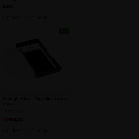
5,00
Opties selecteren
Sale
Midnight Affair – Faux Mink Lashes
C Krul
Gewaardeerd
17,95
5,00
4.50
uit 5
Opties selecteren