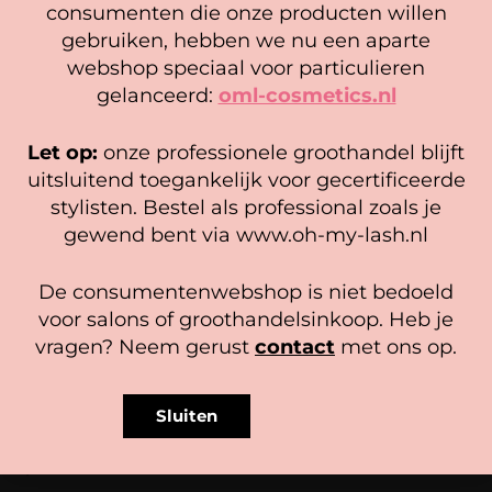
consumenten die onze producten willen
Cookie mededeling
gebruiken, hebben we nu een aparte
Gewaardeerd
5,00
We gebruiken cookies om ervoor te zorgen dat onze
5.00
webshop speciaal voor particulieren
uit 5
website zo soepel mogelijk draait. Als je doorgaat met het
Opties selecteren
gelanceerd:
oml-cosmetics.nl
gebruiken van de website, gaan we er vanuit dat je
hiermee instemt.
Sale
Let op:
onze professionele groothandel blijft
Beheer diensten
uitsluitend toegankelijk voor gecertificeerde
stylisten. Bestel als professional zoals je
Accepteer
gewend bent via www.oh-my-lash.nl
Bekijk voorkeuren
De consumentenwebshop is niet bedoeld
Cookiebeleid
Privacy policy
voor salons of groothandelsinkoop. Heb je
vragen? Neem gerust
contact
met ons op.
Midnight Affair – Faux Mink Lashes
D Krul
Sluiten
17,95
5,00
Opties selecteren