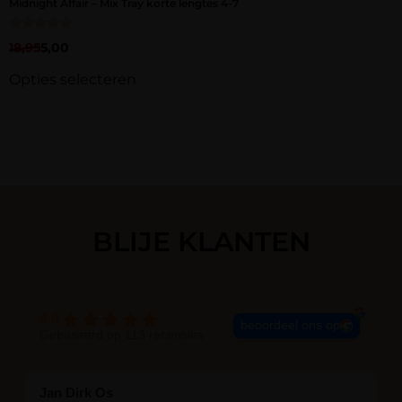
Midnight Affair – Mix Tray korte lengtes 4-7
Gewaardeerd
18,95
5,00
5.00
uit 5
Opties selecteren
BLIJE KLANTEN
4.9
beoordeel ons op
Gebaseerd op 113 recensies
Jan Dirk Os