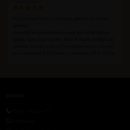
4 weken geleden
Voor 1e keer Press on wimpers gekocht de velvet
glamour.
Heb altijd wimperextensions gedragen todat allergie
optrad. Toen 2 jaar zonder. Maar ik miste ze altijd met
vakantie. Durfde nooit zelf te proberen tot nu....en wat
een verrassing ik kon het in 1 keer goed zelf in 15 min.
En ik ben verkocht haha... Ik ben benieuwd hoe lang ze
blijven zitten tot nu al 5 dg perfect. Ik heb er wel een
seal overgedaan want ik sport veel.
Ik hoop dat er ook een volle wimpers bestaat zonder
eyeliner effect met clear band.
Bij twijfel gewoon doen het is echt makkelijk met
Contact
vergroot spiegel (bijna 60 dus vandaar )En ze zijn
prachtig zacht en geen kunstof nep look op je ogen.
+3138 - 458 04 77
Maar wel mooi volume.
Whatsapp