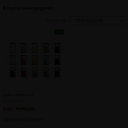
6
items weergegeven
Sorteer op:
Sale
Color Lashes 0.07
Gewaardeerd
11,50
-
19,95
5,00
5.00
uit 5
Opties selecteren