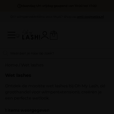
Maandag t/m vrijdag geopend van 10:00 tot 17:00
DIY wimperextentions voor thuis? Shop op
oml-cosmetics.nl
Home
/
Wet lashes
Wet lashes
Ontdek de mooiste wet lashes bij Oh My Lash, dé
groothandel voor wimperextensions. creëren je
een perfecte wetlook.
1
items weergegeven