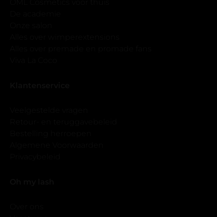
OML Cosmetics voor thuis
De academie
Onze salon
Alles over wimperextensions
Alles over premade en promade fans
Viva La Coco
Klantenservice
Veelgestelde vragen
Retour- en teruggavebeleid
Bestelling herroepen
Algemene Voorwaarden
Privacybeleid
Oh my lash
Over ons