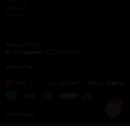
Over ons
Vacatures
Distributeurs
KVK:
84776277
BTW Nummer:
NL863362965B01
Betaal met
1
Wij steunen