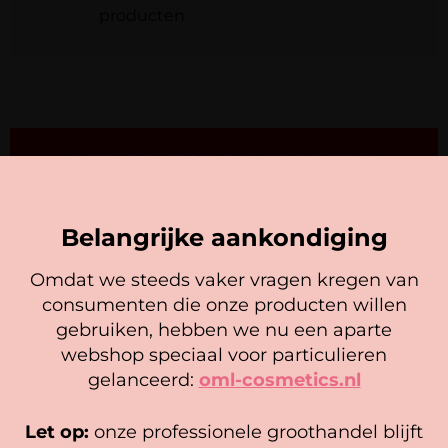
producten​
LET OP! ZORG DAT JE EEN
ACCOUNT HEBT EN INGELOGD
BENT VOORDAT JE EEN BOEKING
PLAATST
Belangrijke aankondiging
Omdat we steeds vaker vragen kregen van
consumenten die onze producten willen
Cookie mededeling
gebruiken, hebben we nu een aparte
We gebruiken cookies om ervoor te zorgen dat onze
webshop speciaal voor particulieren
website zo soepel mogelijk draait. Als je doorgaat met het
gelanceerd:
oml-cosmetics.nl
gebruiken van de website, gaan we er vanuit dat je
BLIJE KLANTEN
hiermee instemt.
Let op:
onze professionele groothandel blijft