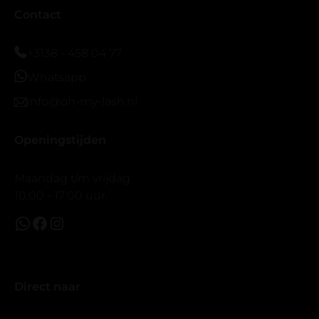
Bij twijfel gewoon doen het is echt makkelijk met
Contact
vergroot spiegel (bijna 60 dus vandaar )En ze zijn
prachtig zacht en geen kunstof nep look op je ogen.
+3138 - 458 04 77
Maar wel mooi volume.
Whatsapp
info@oh-my-lash.nl
Openingstijden
Maandag t/m vrijdag
10:00 - 17:00 uur.
Direct naar