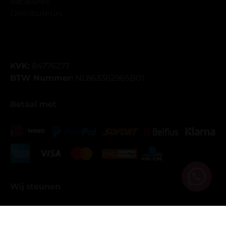
Vacatures
Distributeurs
KVK:
84776277
BTW Nummer:
NL863362965B01
Betaal met
Wij steunen