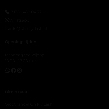
vergroot spiegel (bijna 60 dus vandaar )En ze zijn
prachtig zacht en geen kunstof nep look op je ogen.
+3138 - 458 04 77
Maar wel mooi volume.
Whatsapp
info@oh-my-lash.nl
Openingstijden
Maandag t/m vrijdag
10:00 - 17:00 uur.
Direct naar
Groothandel Oh My Lash!