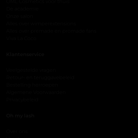
OML Cosmetics voor thuis
De academie
Onze salon
Alles over wimperextensions
Alles over premade en promade fans
Viva La Coco
Klantenservice
Veelgestelde vragen
Retour- en teruggavebeleid
Bestelling herroepen
Algemene Voorwaarden
Privacybeleid
Oh my lash
Over ons