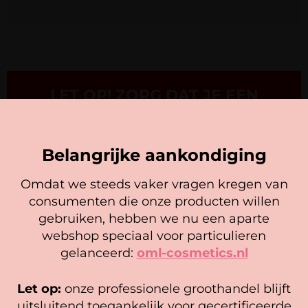
LET OP! ZORG DAT JE EEN
ACCOUNT HEBT EN INGELOGD
BENT VOORDAT JE EEN BOEKING
PLAATST
Belangrijke aankondiging
Omdat we steeds vaker vragen kregen van
consumenten die onze producten willen
Cookie mededeling
gebruiken, hebben we nu een aparte
We gebruiken cookies om ervoor te zorgen dat onze
webshop speciaal voor particulieren
website zo soepel mogelijk draait. Als je doorgaat met het
gelanceerd:
oml-cosmetics.nl
BLIJE KLANTEN
gebruiken van de website, gaan we er vanuit dat je
hiermee instemt.
Let op:
onze professionele groothandel blijft
Beheer diensten
uitsluitend toegankelijk voor gecertificeerde