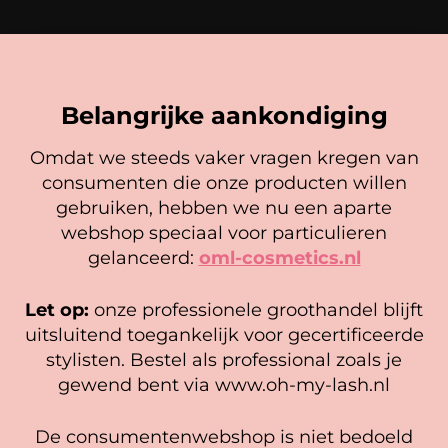
Belangrijke aankondiging
BLIJE KLANTEN
Omdat we steeds vaker vragen kregen van
consumenten die onze producten willen
Cookie mededeling
gebruiken, hebben we nu een aparte
We gebruiken cookies om ervoor te zorgen dat onze
webshop speciaal voor particulieren
website zo soepel mogelijk draait. Als je doorgaat met het
4.9
gelanceerd:
oml-cosmetics.nl
beoordeel ons op
gebruiken van de website, gaan we er vanuit dat je
Gebaseerd op 113 recensies
hiermee instemt.
Let op:
onze professionele groothandel blijft
Beheer diensten
Jan Dirk Os
uitsluitend toegankelijk voor gecertificeerde
4 weken geleden
stylisten. Bestel als professional zoals je
Accepteer
gewend bent via www.oh-my-lash.nl
Voor 1e keer Press on wimpers gekocht de velvet
Bekijk voorkeuren
glamour.
De consumentenwebshop is niet bedoeld