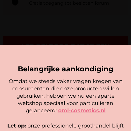
Gratis toegang tot besloten forum
LET OP! ZORG DAT JE EEN
ACCOUNT HEBT EN INGELOGD
BENT VOORDAT JE EEN BOEKING
PLAATST
Belangrijke aankondiging
Omdat we steeds vaker vragen kregen van
consumenten die onze producten willen
Cookie mededeling
gebruiken, hebben we nu een aparte
We gebruiken cookies om ervoor te zorgen dat onze
webshop speciaal voor particulieren
website zo soepel mogelijk draait. Als je doorgaat met het
gelanceerd:
oml-cosmetics.nl
gebruiken van de website, gaan we er vanuit dat je
BLIJE KLANTEN
hiermee instemt.
Let op:
onze professionele groothandel blijft