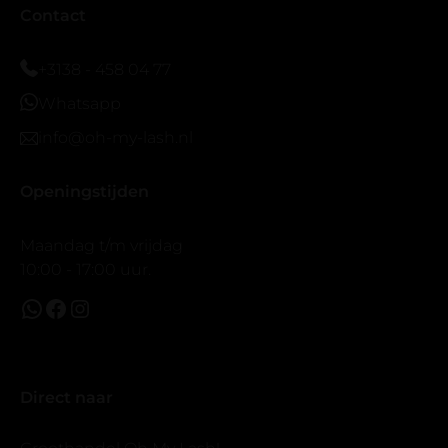
Bij twijfel gewoon doen het is echt makkelijk met
Contact
vergroot spiegel (bijna 60 dus vandaar )En ze zijn
prachtig zacht en geen kunstof nep look op je ogen.
+3138 - 458 04 77
Maar wel mooi volume.
Whatsapp
info@oh-my-lash.nl
Openingstijden
Maandag t/m vrijdag
10:00 - 17:00 uur.
Direct naar