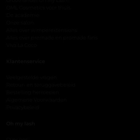
Groothandel Oh My Lash!
OML Cosmetics voor thuis
De academie
Onze salon
Alles over wimperextensions
Alles over premade en promade fans
Viva La Coco
Klantenservice
Veelgestelde vragen
Retour- en teruggavebeleid
Bestelling herroepen
Algemene Voorwaarden
Privacybeleid
Oh my lash
Over ons