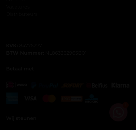
Vacatures
Distributeurs
KVK:
84776277
BTW Nummer:
NL863362965B01
Betaal met
1
Wij steunen