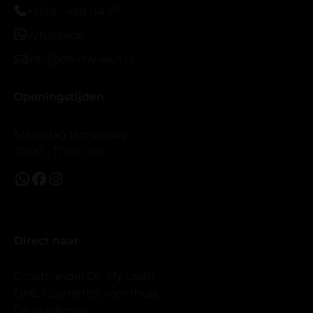
prachtig zacht en geen kunstof nep look op je ogen.
+3138 - 458 04 77
Maar wel mooi volume.
Whatsapp
info@oh-my-lash.nl
Openingstijden
Maandag t/m vrijdag
10:00 - 17:00 uur.
Direct naar
Groothandel Oh My Lash!
OML Cosmetics voor thuis
De academie