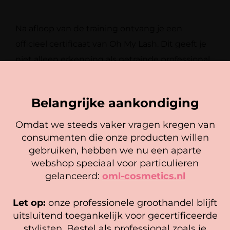
Na afloop van de training ontvang je een
officieel certificaat van Oh My Lash. Dit
geeft je
niet alleen erkenning als getrainde professional,
maar kan ook bijdragen aan
je
geloofwaardigheid en betrouwbaarheid bij
Belangrijke aankondiging
klanten.
Omdat we steeds vaker vragen kregen van
consumenten die onze producten willen
Cookie mededeling
gebruiken, hebben we nu een aparte
We gebruiken cookies om ervoor te zorgen dat onze
webshop speciaal voor particulieren
website zo soepel mogelijk draait. Als je doorgaat met het
gelanceerd:
oml-cosmetics.nl
gebruiken van de website, gaan we er vanuit dat je
hiermee instemt.
Let op:
onze professionele groothandel blijft
Beheer diensten
uitsluitend toegankelijk voor gecertificeerde
stylisten. Bestel als professional zoals je