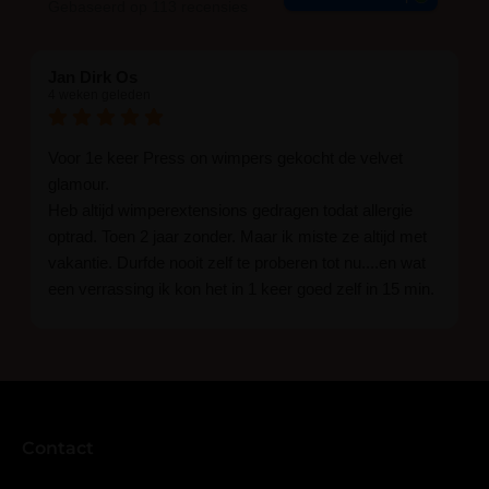
Gebaseerd op 113 recensies
Jan Dirk Os
4 weken geleden
Voor 1e keer Press on wimpers gekocht de velvet
glamour.
Heb altijd wimperextensions gedragen todat allergie
optrad. Toen 2 jaar zonder. Maar ik miste ze altijd met
vakantie. Durfde nooit zelf te proberen tot nu....en wat
een verrassing ik kon het in 1 keer goed zelf in 15 min.
En ik ben verkocht haha... Ik ben benieuwd hoe lang ze
blijven zitten tot nu al 5 dg perfect. Ik heb er wel een
seal overgedaan want ik sport veel.
Ik hoop dat er ook een volle wimpers bestaat zonder
eyeliner effect met clear band.
Bij twijfel gewoon doen het is echt makkelijk met
Contact
vergroot spiegel (bijna 60 dus vandaar )En ze zijn