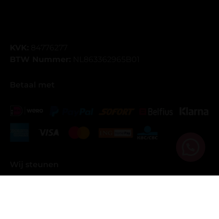
KVK:
84776277
BTW Nummer:
NL863362965B01
Betaal met
Wij steunen