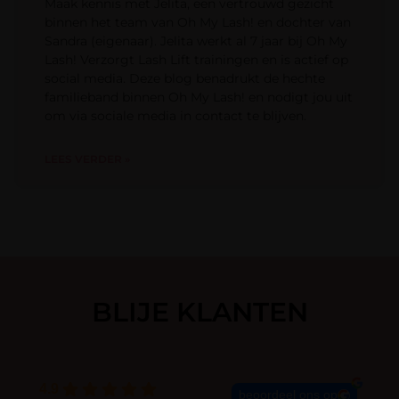
Maak kennis met Jelita, een vertrouwd gezicht
binnen het team van Oh My Lash! en dochter van
Sandra (eigenaar). Jelita werkt al 7 jaar bij Oh My
Lash! Verzorgt Lash Lift trainingen en is actief op
social media. Deze blog benadrukt de hechte
familieband binnen Oh My Lash! en nodigt jou uit
om via sociale media in contact te blijven.
LEES VERDER »
BLIJE KLANTEN
4.9
beoordeel ons op