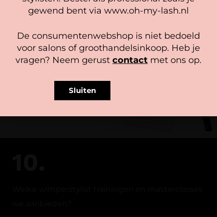
Accepteer
gewend bent via www.oh-my-lash.nl
Bekijk voorkeuren
De consumentenwebshop is niet bedoeld
Cookiebeleid
Privacy policy
voor salons of groothandelsinkoop. Heb je
vragen? Neem gerust
contact
met ons op.
Sluiten
10.
Welke wimperstylist trainingen en masterclasses
we aanbieden?