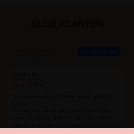
BLIJE KLANTEN
4.9
beoordeel ons op
Gebaseerd op 113 recensies
Jan Dirk Os
4 weken geleden
Voor 1e keer Press on wimpers gekocht de velvet
glamour.
Heb altijd wimperextensions gedragen todat allergie
optrad. Toen 2 jaar zonder. Maar ik miste ze altijd met
vakantie. Durfde nooit zelf te proberen tot nu....en wat
een verrassing ik kon het in 1 keer goed zelf in 15 min.