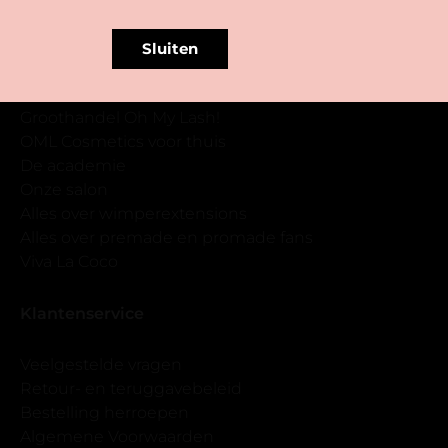
Sluiten
Direct naar
Groothandel Oh My Lash!
OML Cosmetics voor thuis
De academie
Onze salon
Alles over wimperextensions
Alles over premade en promade fans
Viva La Coco
Klantenservice
Veelgestelde vragen
Retour- en teruggavebeleid
Bestelling herroepen
Algemene Voorwaarden