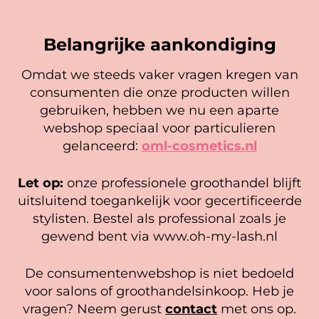
En ik ben verkocht haha... Ik ben benieuwd hoe lang ze
blijven zitten tot nu al 5 dg perfect. Ik heb er wel een
Belangrijke aankondiging
seal overgedaan want ik sport veel.
Ik hoop dat er ook een volle wimpers bestaat zonder
Omdat we steeds vaker vragen kregen van
eyeliner effect met clear band.
consumenten die onze producten willen
Cookie mededeling
Bij twijfel gewoon doen het is echt makkelijk met
Contact
gebruiken, hebben we nu een aparte
vergroot spiegel (bijna 60 dus vandaar )En ze zijn
We gebruiken cookies om ervoor te zorgen dat onze
webshop speciaal voor particulieren
prachtig zacht en geen kunstof nep look op je ogen.
website zo soepel mogelijk draait. Als je doorgaat met het
+3138 - 458 04 77
gelanceerd:
oml-cosmetics.nl
Maar wel mooi volume.
gebruiken van de website, gaan we er vanuit dat je
Whatsapp
hiermee instemt.
Let op:
onze professionele groothandel blijft
info@oh-my-lash.nl
Beheer diensten
uitsluitend toegankelijk voor gecertificeerde
stylisten. Bestel als professional zoals je
Accepteer
Openingstijden
gewend bent via www.oh-my-lash.nl
Bekijk voorkeuren
Maandag t/m vrijdag
De consumentenwebshop is niet bedoeld
10:00 - 17:00 uur.
Cookiebeleid
Privacy policy
voor salons of groothandelsinkoop. Heb je
vragen? Neem gerust
contact
met ons op.