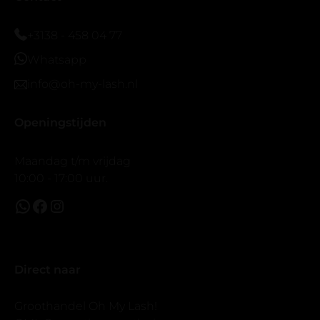
vergroot spiegel (bijna 60 dus vandaar )En ze zijn
prachtig zacht en geen kunstof nep look op je ogen.
+3138 - 458 04 77
Maar wel mooi volume.
Whatsapp
info@oh-my-lash.nl
Openingstijden
Maandag t/m vrijdag
10:00 - 17:00 uur.
Direct naar
Groothandel Oh My Lash!