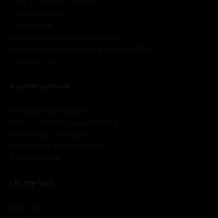
OML Cosmetics voor thuis
De academie
Onze salon
Alles over wimperextensions
Alles over premade en promade fans
Viva La Coco
Klantenservice
Veelgestelde vragen
Retour- en teruggavebeleid
Bestelling herroepen
Algemene Voorwaarden
Privacybeleid
Oh my lash
Over ons