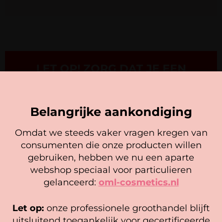
LET OP! ZORG DAT JE EEN
ACCOUNT HEBT EN INGELOGD
BENT VOORDAT JE EEN BOEKING
PLAATST
Belangrijke aankondiging
Omdat we steeds vaker vragen kregen van
consumenten die onze producten willen
Cookie mededeling
gebruiken, hebben we nu een aparte
We gebruiken cookies om ervoor te zorgen dat onze
webshop speciaal voor particulieren
website zo soepel mogelijk draait. Als je doorgaat met het
gelanceerd:
oml-cosmetics.nl
BLIJE KLANTEN
gebruiken van de website, gaan we er vanuit dat je
hiermee instemt.
Let op:
onze professionele groothandel blijft
Beheer diensten
uitsluitend toegankelijk voor gecertificeerde