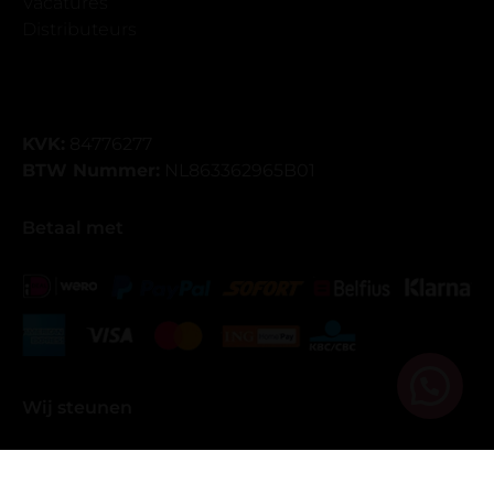
Vacatures
Distributeurs
KVK:
84776277
BTW Nummer:
NL863362965B01
Betaal met
Wij steunen